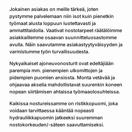
Jokainen asiakas on meille tärkeä, joten
pystymme palvelemaan niin isot kuin pienetkin
työmaat alusta loppuun luotettavasti ja
ammattitaidolla. Vaativat nostotarpeet räätälöimme
asiakkaillemme osaavan suunnitteluosastomme
avulla. Näin saavutamme asiakastyytyväisyyden ja
varmistumme työn turvallisuudesta.
Nykyaikaiset ajoneuvonosturit ovat edeltäjiään
parempia mm. pienempien ulkomittojen ja
pidempien puomien ansiosta. Monta vetävää ja
ohjaavaa akselia mahdollistavat suurenkin koneen
nopean siirtämisen ahtaissa työmaaolosuhteissa.
Kaikissa nostureissamme on ristikkopuomi, joka
voidaan tarvittaessa kääntää nopeasti
hydrauliikkapuomin jatkeeksi suuremman
nostokorkeuden/-säteen saavuttamiseksi.