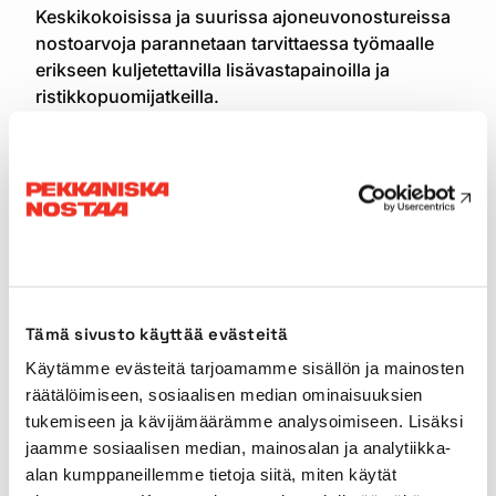
Keskikokoisissa ja suurissa ajoneuvonostureissa
nostoarvoja parannetaan tarvittaessa työmaalle
erikseen kuljetettavilla lisävastapainoilla ja
ristikkopuomijatkeilla.
12 tuotetta
MALLI
NOSTOKYKY
PÄÄPUOMIN PITU
Liebherr
Tämä sivusto käyttää evästeitä
LTM 1070-
70t
50m
Käytämme evästeitä tarjoamamme sisällön ja mainosten
4.2
räätälöimiseen, sosiaalisen median ominaisuuksien
tukemiseen ja kävijämäärämme analysoimiseen. Lisäksi
Liebherr
jaamme sosiaalisen median, mainosalan ja analytiikka-
LTM 1090-
90t
50m
alan kumppaneillemme tietoja siitä, miten käytät
4.1