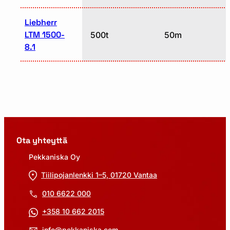
Liebherr
LTM 1500-
500t
50m
8.1
Ota yhteyttä
Pekkaniska Oy
Tiilipojanlenkki 1–5, 01720 Vantaa
010 6622 000
+358 10 662 2015
info@pekkaniska.com