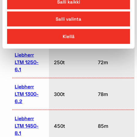
Salli kaikki
5.1
Salli valinta
Liebherr
LTM 1230-
230t
75m
Kiellä
5.1
Liebherr
LTM 1250-
250t
72m
6.1
Liebherr
LTM 1300-
300t
78m
6.2
Liebherr
LTM 1450-
450t
85m
8.1