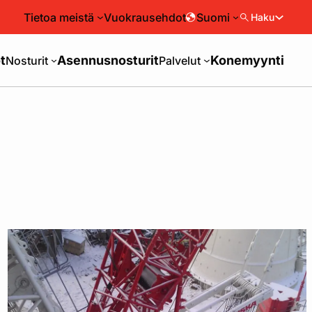
Tietoa meistä
Vuokrausehdot
Suomi
Haku
t
Asennusnosturit
Konemyynti
Nosturit
Palvelut