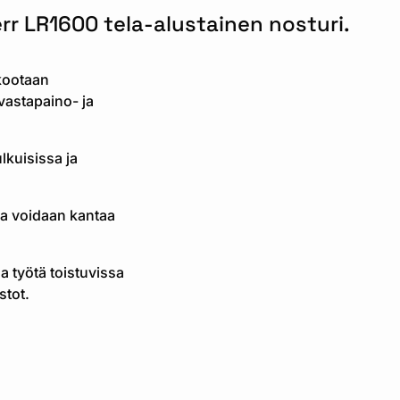
r LR1600 tela-alustainen nosturi.
 kootaan
vastapaino- ja
lkuisissa ja
illa voidaan kantaa
a työtä toistuvissa
stot.