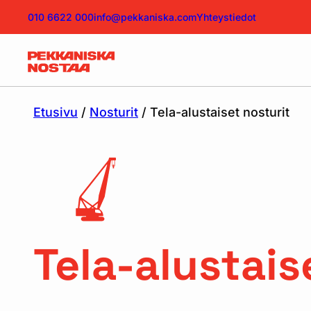
010 6622 000
info@pekkaniska.com
Yhteystiedot
Etusivu
/
Nosturit
/ Tela-alustaiset nosturit
Tela-alustais