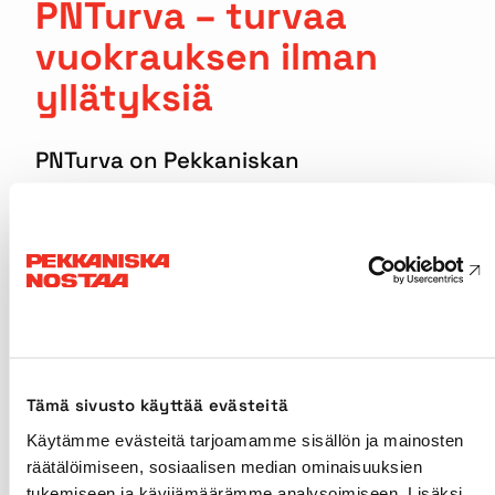
PNTurva – turvaa
vuokrauksen ilman
yllätyksiä
PNTurva on Pekkaniskan
vapaaehtoinen lisäpalvelu, joka auttaa
pienentämään asiakkaan taloudellista
riskiä vuokratun kaluston
vahingoittuessa. Palvelu rajaa
asiakkaan korvausvastuuta
tilanteissa, joissa vuokrakalustolle
aiheutuu äkillinen ja ennalta
Tämä sivusto käyttää evästeitä
arvaamaton vahinko.
Käytämme evästeitä tarjoamamme sisällön ja mainosten
räätälöimiseen, sosiaalisen median ominaisuuksien
PNTurva on voimassa koko vuokra-ajan
tukemiseen ja kävijämäärämme analysoimiseen. Lisäksi