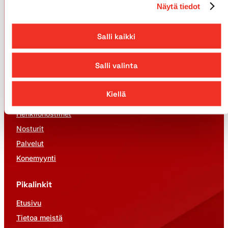
Näytä tiedot
010 6622 000
+358 10 662 2015
Salli kaikki
info@pekkaniska.com
Kaikki yhteystiedot
Salli valinta
Kiellä
Tuotteet
Henkilönostimet
Nosturit
Palvelut
Konemyynti
Pikalinkit
Etusivu
Tietoa meistä