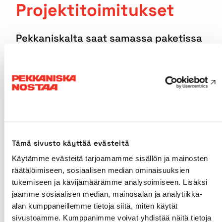
Projektitoimitukset
Pekkaniskalta saat samassa paketissa
logistiikan, nostamisen ja tarvittaessa
vaikka mekaanisen asennuksen
palvelut.
Pekkaniska on jo pitkään panostanut
rakennusteollisuuden, terästeollisuuden,
paperiteollisuuden, energiateollisuuden,
Tämä sivusto käyttää evästeitä
kaivosteollisuuden, öljy- ja kaasuteollisuuden
erityisosaamiseen – olemme toimittaneet
Käytämme evästeitä tarjoamamme sisällön ja mainosten
mainituille aloille projektipalveluita jo
räätälöimiseen, sosiaalisen median ominaisuuksien
vuosikymmenien ajan!
tukemiseen ja kävijämäärämme analysoimiseen. Lisäksi
jaamme sosiaalisen median, mainosalan ja analytiikka-
alan kumppaneillemme tietoja siitä, miten käytät
sivustoamme. Kumppanimme voivat yhdistää näitä tietoja