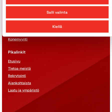
Tuotteet
Salli valinta
Henkilönostimet
Nosturit
Kiellä
Palvelut
Konemyynti
Pikalinkit
Etusivu
Tietoa meistä
Rekrytointi
Ajankohtaista
Laatu ja ympäristö