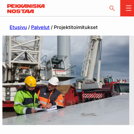
Etusivu
/
Palvelut
/
Projektitoimitukset