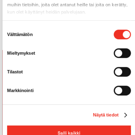
muihin tietoihin, joita olet antanut heille tai joita on kerätty,
Kysy lisätietoja projektitoimituksista tai lähetä
kun olet käyttänyt heidän palvelujaan.
tarjouspyyntö!
GSM 050 363 1990
Suostumuksen
cranes@pekkaniska.com
Välttämätön
valinta
Mieltymykset
Ota yhteyttä
Tilastot
Pekkaniska Oy
Tiilipojanlenkki 1–5, 01720 Vantaa
Markkinointi
010 6622 000
+358 10 662 2015
Näytä tiedot
info@pekkaniska.com
Kaikki yhteystiedot
Salli kaikki