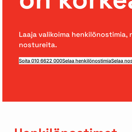
Laaja valikoima henkilönostimia, 
nostureita.
Soita 010 6622 000
Selaa henkilönostimia
Selaa nos