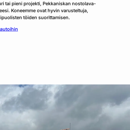
i tai pieni projekti, Pekkaniskan nostolava-
rpeesi. Koneemme ovat hyvin varusteltuja,
puolisten töiden suorittamisen.
autoihin