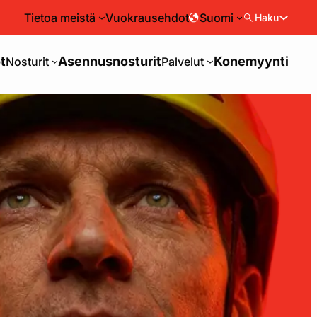
Tietoa meistä
Vuokrausehdot
Suomi
Haku
t
Asennusnosturit
Konemyynti
Nosturit
Palvelut