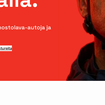
nostolava-autoja ja
tureita