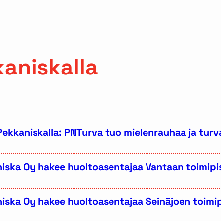
aniskalla
Pekkaniskalla: PNTurva tuo mielenrauhaa ja turv
iska Oy hakee huoltoasentajaa Vantaan toimipis
iska Oy hakee huoltoasentajaa Seinäjoen toimip