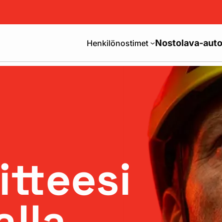
Nostolava-auto
Henkilönostimet
itteesi
lla.