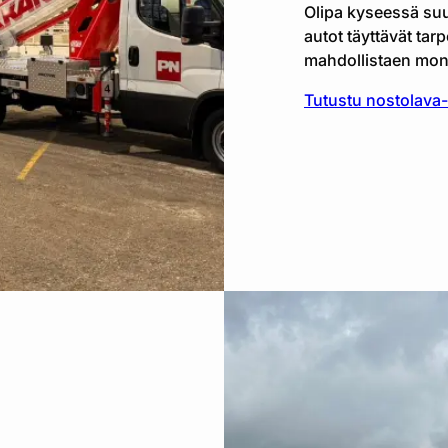
Olipa kyseessä suur
autot täyttävät ta
mahdollistaen moni
Tutustu nostolava-