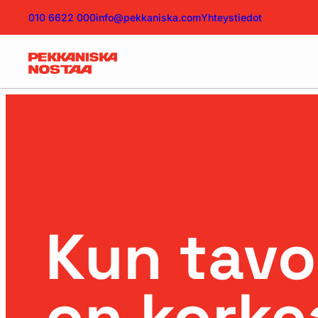
010 6622 000
info@pekkaniska.com
Yhteystiedot
Kun tavo
on korkea