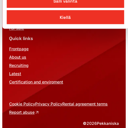
Salli valinta
Access platforms
Cranes
Kiellä
Services
For sale
Quick links
Frontpage
About us
Recruiting
Latest
Certification and enviroment
Cookie Policy
Privacy Policy
Rental agreement terms
Report abuse
©
2026
Pekkaniska