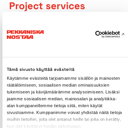
Project services
Pekkaniska can provide you a
comprehensive lifting project which
includes transport logistics, lifting
and even mechanical assembly
services.
Tämä sivusto käyttää evästeitä
Pekkaniska has extensive industry expertise on
steel, energy, paper, oil, mining and construction
Käytämme evästeitä tarjoamamme sisällön ja mainosten
sector projects – we have decades of experience
räätälöimiseen, sosiaalisen median ominaisuuksien
on providing project services for these sectors of
tukemiseen ja kävijämäärämme analysoimiseen. Lisäksi
industry.
jaamme sosiaalisen median, mainosalan ja analytiikka-
alan kumppaneillemme tietoja siitä, miten käytät
sivustoamme. Kumppanimme voivat yhdistää näitä tietoja
muihin tietoihin, joita olet antanut heille tai joita on kerätty,
kun olet käyttänyt heidän palvelujaan.
Call for more information or a request a quote!