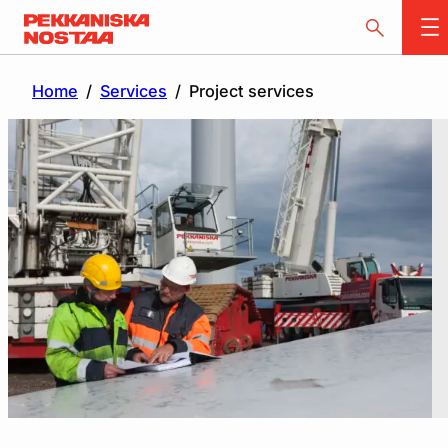
Home
/
Services
/
Project services