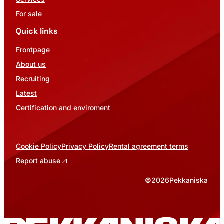
For sale
Quick links
Frontpage
About us
Recruiting
Latest
Certification and enviroment
Cookie Policy
Privacy Policy
Rental agreement terms
Report abuse
©
2026
Pekkaniska