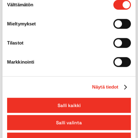
Välttämätön
valinta
3 products
Mieltymykset
MODEL
CAPACITY CLASS
EMISSION S
Tilastot
Fassi
175 tm
Euro VI
Markkinointi
F1750R
Fassi
215 tm
Euro VI
F2150RA
Näytä tiedot
Fassi
Salli kaikki
235 tm
Euro VI
F2350RL
Salli valinta