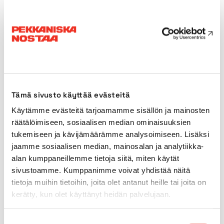
efficiency in all lifting tasks. Our
machines are well-equipped, enabling
the execution of a wide variety of
tasks.
The quality of our service is of utmost importance
to us. Our skilled and experienced operators
Tämä sivusto käyttää evästeitä
ensure that every job runs safely and precisely.
Käytämme evästeitä tarjoamamme sisällön ja mainosten
For the most challenging lifts, our engineers can
räätälöimiseen, sosiaalisen median ominaisuuksien
create detailed lifting plans and ensure the
tukemiseen ja kävijämäärämme analysoimiseen. Lisäksi
success of the job.
jaamme sosiaalisen median, mainosalan ja analytiikka-
Our crane trucks also make it possible to perform
alan kumppaneillemme tietoja siitä, miten käytät
transport tasks. The trucks can be equipped with
sivustoamme. Kumppanimme voivat yhdistää näitä
trailers, further increasing transport capacity.
tietoja muihin tietoihin, joita olet antanut heille tai joita on
kerätty, kun olet käyttänyt heidän palvelujaan.
Whether it’s a large or small project, Pekkaniska’s
loader cranes are ready to meet your needs.
Suostumuksen