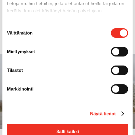
tietoja muihin tietoihin, joita olet antanut heille tai joita on
Ajoleveys
6,80m
kerätty, kun olet käyttänyt heidän palvelujaan.
Maksimi vastapaino
82t
Suostumuksen
Välttämätön
valinta
Mieltymykset
Tilastot
Markkinointi
Näytä tiedot
Salli kaikki