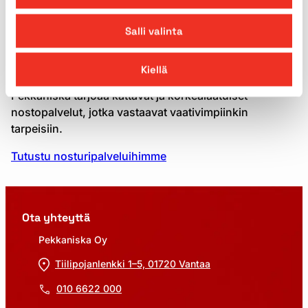
MIKSI PEKKANISKALTA?
Salli valinta
Nosturien vuokraus
Pekkaniskalta
Kiellä
Pekkaniska tarjoaa kattavat ja korkealaatuiset
nostopalvelut, jotka vastaavat vaativimpiinkin
tarpeisiin.
Tutustu nosturipalveluihimme
Ota yhteyttä
Pekkaniska Oy
Tiilipojanlenkki 1–5, 01720 Vantaa
010 6622 000