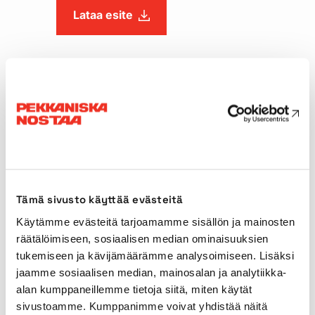
Lataa esite
Tekniset tiedot
Nostokyky
160t
Pääpuomin pituus
78,50m
Tämä sivusto käyttää evästeitä
Ristikkojatke
66,80m
Käytämme evästeitä tarjoamamme sisällön ja mainosten
räätälöimiseen, sosiaalisen median ominaisuuksien
Tuenta-alue
8,46 x 6,80m
tukemiseen ja kävijämäärämme analysoimiseen. Lisäksi
jaamme sosiaalisen median, mainosalan ja analytiikka-
Ajopituus
alan kumppaneillemme tietoja siitä, miten käytät
8,46m
sivustoamme. Kumppanimme voivat yhdistää näitä