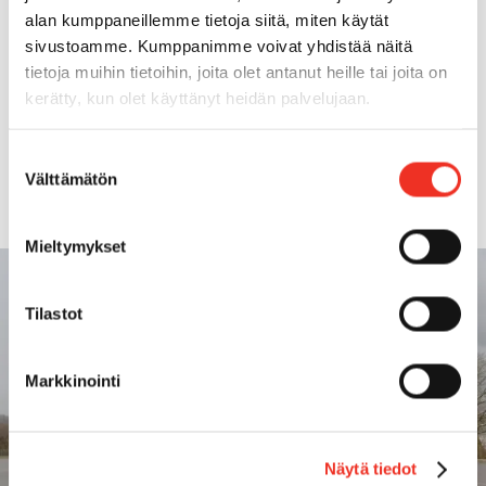
Ajopituus
10,96m
alan kumppaneillemme tietoja siitä, miten käytät
sivustoamme. Kumppanimme voivat yhdistää näitä
tietoja muihin tietoihin, joita olet antanut heille tai joita on
Ajoleveys
10,40m
kerätty, kun olet käyttänyt heidän palvelujaan.
Maksimi vastapaino
565t
Suostumuksen
Välttämätön
valinta
Mieltymykset
Tilastot
Markkinointi
Näytä tiedot