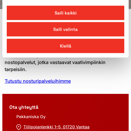
Salli kaikki
MIKSI PEKKANISKALTA?
Salli valinta
Nosturien vuokraus
Pekkaniskalta
Kiellä
Pekkaniska tarjoaa kattavat ja korkealaatuiset
nostopalvelut, jotka vastaavat vaativimpiinkin
tarpeisiin.
Tutustu nosturipalveluihimme
Ota yhteyttä
Pekkaniska Oy
Tiilipojanlenkki 1–5, 01720 Vantaa