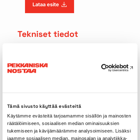
Lataa esite
Tekniset tiedot
Nostokyky
600t
Pääpuomin pituus
144,00m
Ristikkojatke
12-96m
Tämä sivusto käyttää evästeitä
Derrick-puomi
30-36m
Käytämme evästeitä tarjoamamme sisällön ja mainosten
räätälöimiseen, sosiaalisen median ominaisuuksien
Tuenta-alue
10,96 x 10,40m
tukemiseen ja kävijämäärämme analysoimiseen. Lisäksi
jaamme sosiaalisen median, mainosalan ja analytiikka-