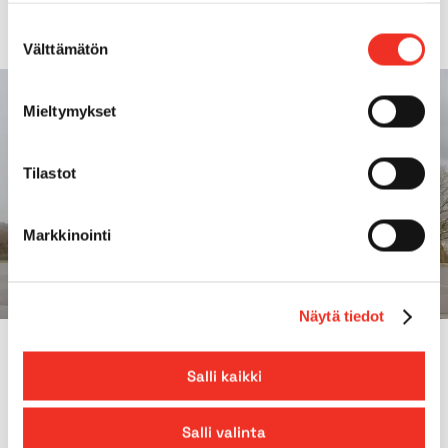
Suostumuksen
Välttämätön
valinta
Mieltymykset
Tilastot
Markkinointi
Näytä tiedot
VARFÖR PEKKANISKA?
Salli kaikki
Uthyrning av kranar från
Pekkaniska
Salli valinta