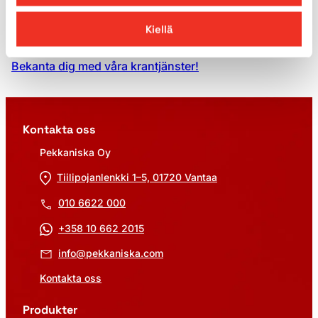
Att hyra kranar från oss är enkelt och smidigt. Vår
Kiellä
uppgift är att göra ditt arbete enklare!
Bekanta dig med våra krantjänster!
Kontakta oss
Pekkaniska Oy
Tiilipojanlenkki 1–5, 01720 Vantaa
010 6622 000
+358 10 662 2015
info@pekkaniska.com
Kontakta oss
Produkter