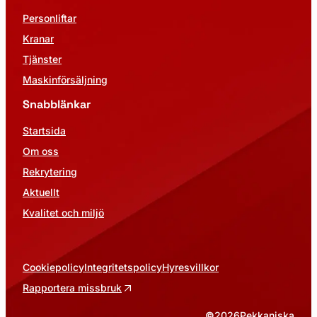
Personliftar
Kranar
Tjänster
Maskinförsäljning
Snabblänkar
Startsida
Om oss
Rekrytering
Aktuellt
Kvalitet och miljö
Cookiepolicy
Integritetspolicy
Hyresvillkor
Rapportera missbruk
©
2026
Pekkaniska