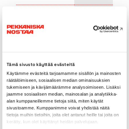
Huvudbommens längd
144,00m
Jibbens längd
12-96m
Derrick-bommen
30-36m
Bredd mellan
10,96 x 10,40m
Tämä sivusto käyttää evästeitä
stödbenen
Käytämme evästeitä tarjoamamme sisällön ja mainosten
räätälöimiseen, sosiaalisen median ominaisuuksien
Max. motvikt
565t
tukemiseen ja kävijämäärämme analysoimiseen. Lisäksi
jaamme sosiaalisen median, mainosalan ja analytiikka-
alan kumppaneillemme tietoja siitä, miten käytät
Transportlängd
10,96m
sivustoamme. Kumppanimme voivat yhdistää näitä
tietoja muihin tietoihin, joita olet antanut heille tai joita on
Transportbredd
10,40m
kerätty, kun olet käyttänyt heidän palvelujaan.