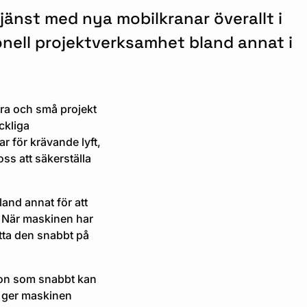
tjänst med nya mobilkranar överallt i
onell projektverksamhet bland annat i
tora och små projekt
ickliga
r för krävande lyft,
oss att säkerställa
and annat för att
 När maskinen har
ytta den snabbt på
ion som snabbt kan
 ger maskinen