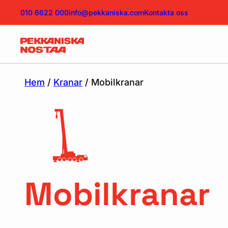
010 6622 000
info@pekkaniska.com
Kontakta oss
Hem
/
Kranar
/ Mobilkranar
Mobilkranar