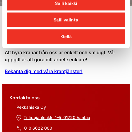
Salli kaikki
VARFÖR PEKKANISKA?
Salli valinta
Uthyrning av kranar från
Kiellä
Pekkaniska
Att hyra kranar från oss är enkelt och smidigt. Vår
uppgift är att göra ditt arbete enklare!
Bekanta dig med våra krantjänster!
Kontakta oss
Pekkaniska Oy
Tiilipojanlenkki 1–5, 01720 Vantaa
010 6622 000