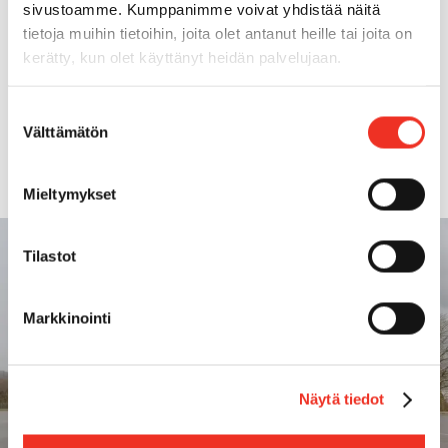
Transportvikt
72t
sivustoamme. Kumppanimme voivat yhdistää näitä
tietoja muihin tietoihin, joita olet antanut heille tai joita on
kerätty, kun olet käyttänyt heidän palvelujaan.
Transportlängd
17,41m
Suostumuksen
Transportbredd
3,00m
Välttämätön
valinta
Mieltymykset
Tilastot
Markkinointi
Näytä tiedot