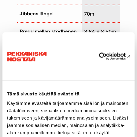
Jibbens längd
70m
Bredd mellan stödbenen
8,84 x 8,50m
Transportlängd
17,41m
Transportbredd
3,00m
Max. motvikt
97,5t
Tämä sivusto käyttää evästeitä
Huvudbommens typ
Teleskop
Käytämme evästeitä tarjoamamme sisällön ja mainosten
räätälöimiseen, sosiaalisen median ominaisuuksien
tukemiseen ja kävijämäärämme analysoimiseen. Lisäksi
Transporthastighet
80km/h
jaamme sosiaalisen median, mainosalan ja analytiikka-
alan kumppaneillemme tietoja siitä, miten käytät