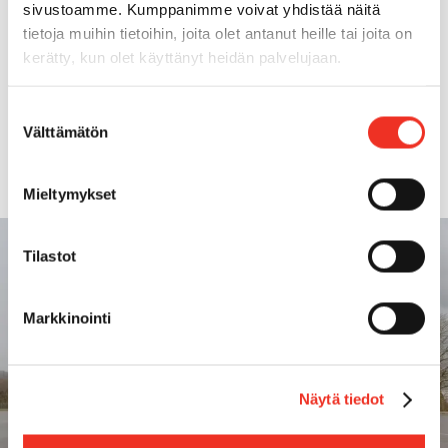
Transportvikt
72t
sivustoamme. Kumppanimme voivat yhdistää näitä
tietoja muihin tietoihin, joita olet antanut heille tai joita on
kerätty, kun olet käyttänyt heidän palvelujaan.
Transportlängd
17,29m
Suostumuksen
Transportbredd
3,00m
Välttämätön
valinta
Mieltymykset
Tilastot
Markkinointi
Näytä tiedot