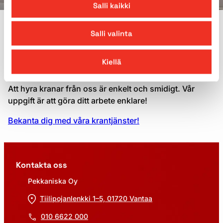
Salli kaikki
VARFÖR PEKKANISKA?
Salli valinta
Uthyrning av kranar från
Kiellä
Pekkaniska
Att hyra kranar från oss är enkelt och smidigt. Vår
uppgift är att göra ditt arbete enklare!
Bekanta dig med våra krantjänster!
Kontakta oss
Pekkaniska Oy
Tiilipojanlenkki 1–5, 01720 Vantaa
010 6622 000