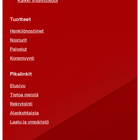
Kaikki yhteystiedot
Tuotteet
Henkilönostimet
Nosturit
Palvelut
Konemyynti
Pikalinkit
Etusivu
Tietoa meistä
Rekrytointi
Ajankohtaista
Laatu ja ympäristö