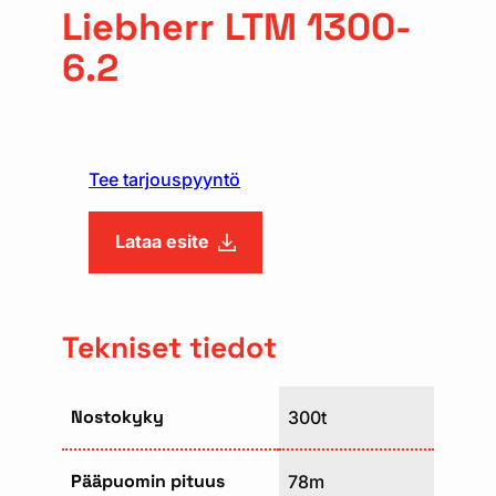
Liebherr LTM 1300-
6.2
Tee tarjouspyyntö
Lataa esite
Tekniset tiedot
Nostokyky
300t
Pääpuomin pituus
78m