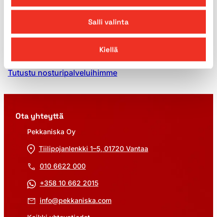
Pekkaniskalta
Salli valinta
Pekkaniska tarjoaa kattavat ja korkealaatuiset
nostopalvelut, jotka vastaavat vaativimpiinkin
Kiellä
tarpeisiin.
Tutustu nosturipalveluihimme
Ota yhteyttä
Pekkaniska Oy
Tiilipojanlenkki 1–5, 01720 Vantaa
010 6622 000
+358 10 662 2015
info@pekkaniska.com