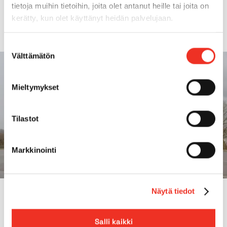
Kuljetuspaino
72t
tietoja muihin tietoihin, joita olet antanut heille tai joita on
kerätty, kun olet käyttänyt heidän palvelujaan.
Suostumuksen
Välttämätön
valinta
Mieltymykset
Tilastot
Markkinointi
Näytä tiedot
MIKSI PEKKANISKALTA?
Nosturien vuokraus
Salli kaikki