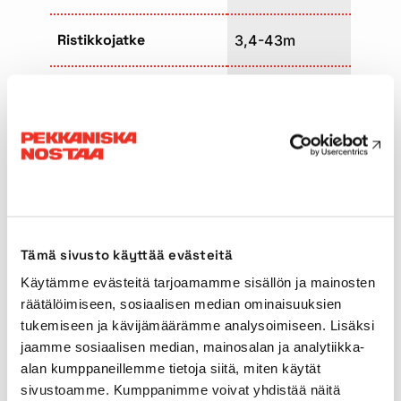
Ristikkojatke
3,4-43m
Tuenta-alue
9,35 x 8,10m
Ajopituus
15,80m
Ajoleveys
3,00m
Maksimi vastapaino
72t
Tämä sivusto käyttää evästeitä
Käytämme evästeitä tarjoamamme sisällön ja mainosten
Pääpuomin tyyppi
Teleskooppi
räätälöimiseen, sosiaalisen median ominaisuuksien
tukemiseen ja kävijämäärämme analysoimiseen. Lisäksi
jaamme sosiaalisen median, mainosalan ja analytiikka-
Ajonopeus
80km/h
alan kumppaneillemme tietoja siitä, miten käytät
sivustoamme. Kumppanimme voivat yhdistää näitä