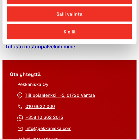
Pekkaniskalta
Salli valinta
Pekkaniska tarjoaa kattavat ja korkealaatuiset
nostopalvelut, jotka vastaavat vaativimpiinkin
Kiellä
tarpeisiin.
Tutustu nosturipalveluihimme
Ota yhteyttä
Pekkaniska Oy
Tiilipojanlenkki 1–5, 01720 Vantaa
010 6622 000
+358 10 662 2015
info@pekkaniska.com