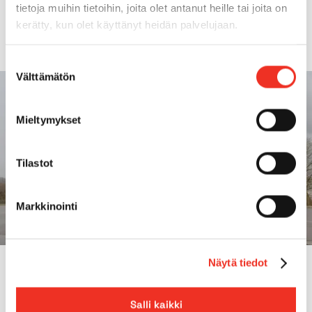
Kuljetuspaino
60t
tietoja muihin tietoihin, joita olet antanut heille tai joita on
kerätty, kun olet käyttänyt heidän palvelujaan.
Suostumuksen
Välttämätön
valinta
Mieltymykset
Tilastot
Markkinointi
Näytä tiedot
MIKSI PEKKANISKALTA?
Nosturien vuokraus
Salli kaikki