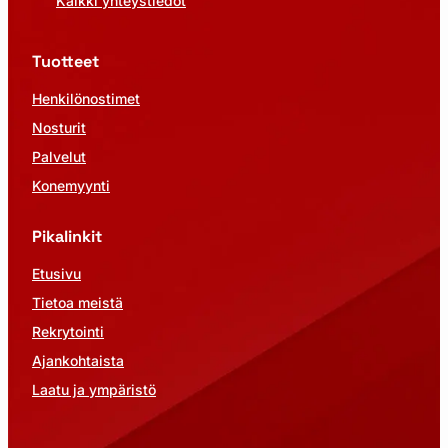
Kaikki yhteystiedot
Tuotteet
Henkilönostimet
Nosturit
Palvelut
Konemyynti
Pikalinkit
Etusivu
Tietoa meistä
Rekrytointi
Ajankohtaista
Laatu ja ympäristö