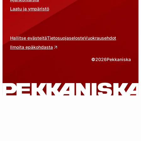
Laatu ja ympäristö
Hallitse evästeitä
Tietosuojaseloste
Vuokrausehdot
Ilmoita epäkohdasta
©
2026
Pekkaniska