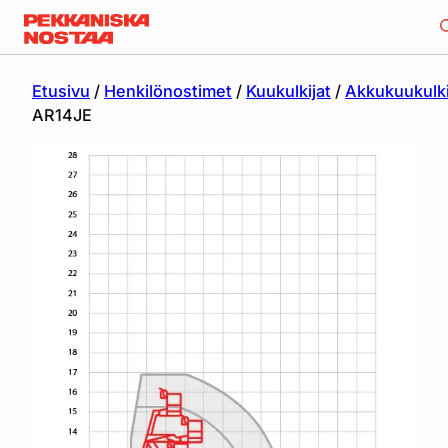
Etusivu
/
Henkilönostimet
/
Kuukulkijat
/
Akkukuukulki
AR14JE