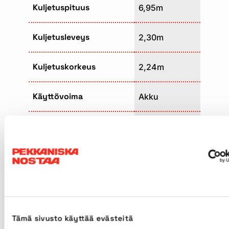
Kuljetuspituus
6,95m
Kuljetusleveys
2,30m
Kuljetuskorkeus
2,24m
Käyttövoima
Akku
Sisärenkaat
Kyllä
Ulkorenkaat
Kyllä
Neliveto
Kyllä
Max. alustan kaltevuus
5°
Tämä sivusto käyttää evästeitä