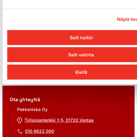
MIKSI PEKKANISKALTA?
Näytä tie
Henkilönostimien vuokraus
Pekkaniskalta
Salli kaikki
Henkilönostimien vuokraus meiltä on yksinkertaista ja
vaivatonta. Meidän tehtävämme on tehdä työsi
Salli valinta
helpommaksi!
Kiellä
Lue, miksi Pekkaniska
Ota yhteyttä
Pekkaniska Oy
Tiilipojanlenkki 1–5, 01720 Vantaa
010 6622 000