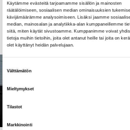
Käytämme evästeitä tarjoamamme sisällön ja mainosten
Mäennousukyky
45%
räätälöimiseen, sosiaalisen median ominaisuuksien tukemise
kävijämäärämme analysoimiseen. Lisäksi jaamme sosiaalis
median, mainosalan ja analytiikka-alan kumppaneillemme tie
Sivu-ulottuma
6,30m
siitä, miten käytät sivustoamme. Kumppanimme voivat yhdis
tietoja muihin tietoihin, joita olet antanut heille tai joita on ker
olet käyttänyt heidän palvelujaan.
Suostumuksen
Välttämätön
valinta
Mieltymykset
Tilastot
Markkinointi