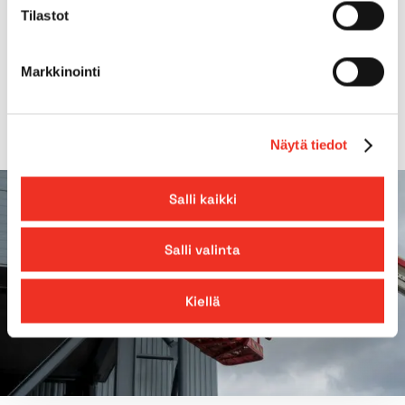
Tilastot
Gradeability
45%
Markkinointi
Outreach
6,30m
Näytä tiedot
Salli kaikki
Salli valinta
Kiellä