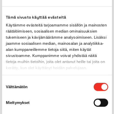
Transport length
6,95m
Tämä sivusto käyttää evästeitä
Transport width
2,30m
Käytämme evästeitä tarjoamamme sisällön ja mainosten
räätälöimiseen, sosiaalisen median ominaisuuksien
Transport height
2,24m
tukemiseen ja kävijämäärämme analysoimiseen. Lisäksi
jaamme sosiaalisen median, mainosalan ja analytiikka-
Power source
Battery
alan kumppaneillemme tietoja siitä, miten käytät
sivustoamme. Kumppanimme voivat yhdistää näitä
tietoja muihin tietoihin, joita olet antanut heille tai joita on
Indoor tyres
Yes
kerätty, kun olet käyttänyt heidän palvelujaan.
Outdoor tyres
Yes
Suostumuksen
Välttämätön
valinta
4WD
Yes
Mieltymykset
Tilt
5°