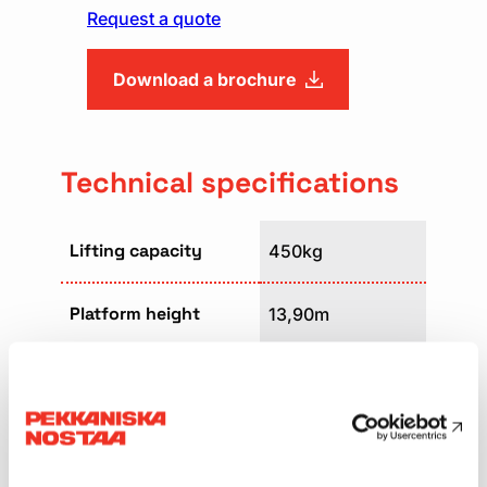
Request a quote
Download a brochure
Technical specifications
Lifting capacity
450kg
Platform height
13,90m
Platform size
2,30 x 0,80m
Weight
7200kg