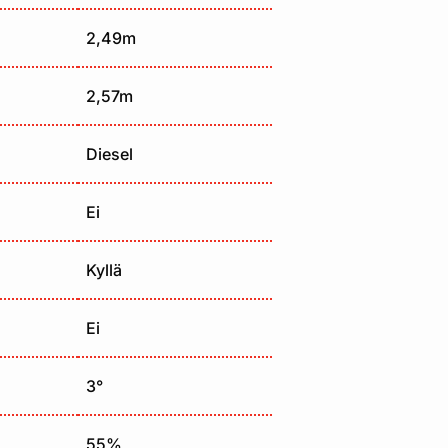
2,49m
2,57m
Diesel
Ei
Kyllä
Ei
3°
55%