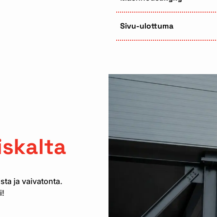
Sivu-ulottuma
n
skalta
ta ja vaivatonta.
i!