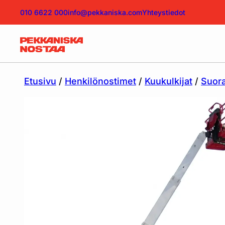
010 6622 000
info@pekkaniska.com
Yhteystiedot
Etusivu
/
Henkilönostimet
/
Kuukulkijat
/
Suora