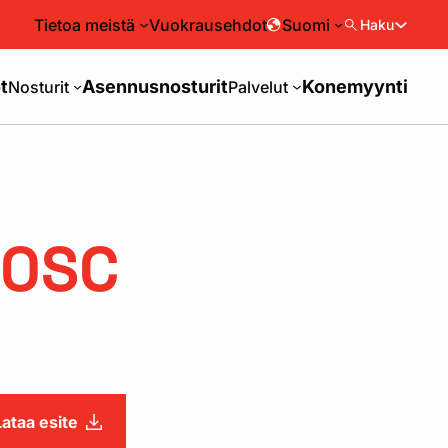
Tietoa meistä
Vuokrausehdot
Suomi
Haku
t
Asennusnosturit
Konemyynti
Nosturit
Palvelut
00SC
Lataa esite