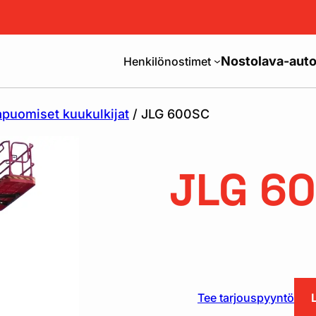
Nostolava-auto
Henkilönostimet
puomiset kuukulkijat
/ JLG 600SC
JLG 6
Tee tarjouspyyntö