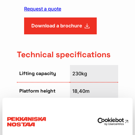
Request a quote
Download a brochure
Technical specifications
Lifting capacity
230kg
Platform height
18,40m
Platform size
2,44m x 0,91m
Weight
10206kg