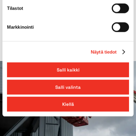
Tilastot
Gradeability
55%
Markkinointi
Outreach
15,09m
Näytä tiedot
Salli kaikki
Salli valinta
Kiellä