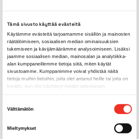
Transport length
8,51m
Tämä sivusto käyttää evästeitä
Transport width
2,49m
Käytämme evästeitä tarjoamamme sisällön ja mainosten
räätälöimiseen, sosiaalisen median ominaisuuksien
Transport height
2,57m
tukemiseen ja kävijämäärämme analysoimiseen. Lisäksi
jaamme sosiaalisen median, mainosalan ja analytiikka-
Power source
Diesel
alan kumppaneillemme tietoja siitä, miten käytät
sivustoamme. Kumppanimme voivat yhdistää näitä
tietoja muihin tietoihin, joita olet antanut heille tai joita on
Indoor tyres
No
kerätty, kun olet käyttänyt heidän palvelujaan.
Outdoor tyres
Yes
Suostumuksen
Välttämätön
valinta
4WD
No
Mieltymykset
Tilt
3°