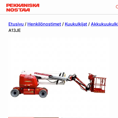
Etusivu
/
Henkilönostimet
/
Kuukulkijat
/
Akkukuukulki
A13JE