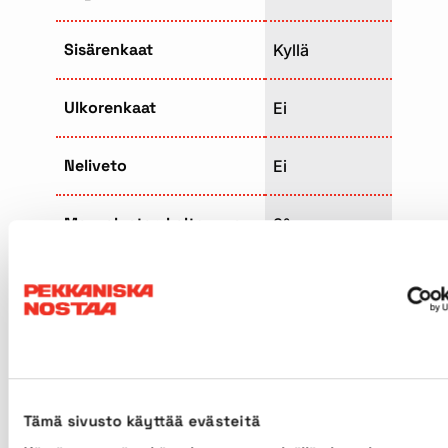
Sisärenkaat
Kyllä
Ulkorenkaat
Ei
Neliveto
Ei
Max. alustan kaltevuus
3°
Mäennousukyky
30%
Sivu-ulottuma
7,46m
Koneiden dimensiot ja painot voivat
Tämä sivusto käyttää evästeitä
vaihdella vuosimallista riippuen.
Tarkistathan ne tarvittaessa tilauksen