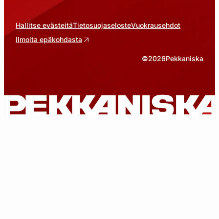
Hallitse evästeitä
Tietosuojaseloste
Vuokrausehdot
Ilmoita epäkohdasta
©
2026
Pekkaniska