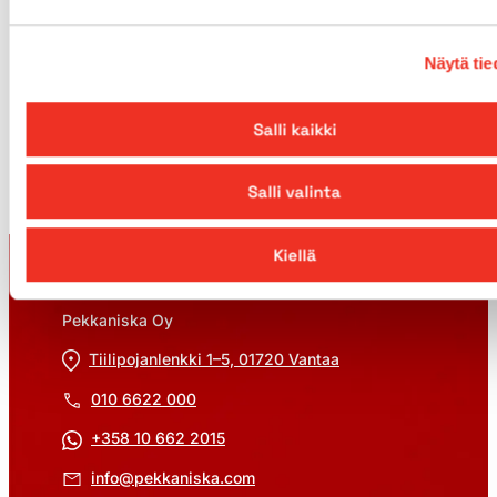
Henkilönostimien vuokraus
Pekkaniskalta
Näytä tie
Henkilönostimien vuokraus meiltä on yksinkertaista ja
vaivatonta. Meidän tehtävämme on tehdä työsi
Salli kaikki
helpommaksi!
Lue, miksi Pekkaniska
Salli valinta
Kiellä
Ota yhteyttä
Pekkaniska Oy
Tiilipojanlenkki 1–5, 01720 Vantaa
010 6622 000
+358 10 662 2015
info@pekkaniska.com