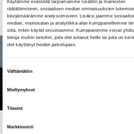
Käytämme evästeitä tarjoamamme sisällön ja mainosten
yhteydessä.
räätälöimiseen, sosiaalisen median ominaisuuksien tukemise
kävijämäärämme analysoimiseen. Lisäksi jaamme sosiaalis
median, mainosalan ja analytiikka-alan kumppaneillemme tie
siitä, miten käytät sivustoamme. Kumppanimme voivat yhdis
tietoja muihin tietoihin, joita olet antanut heille tai joita on ker
olet käyttänyt heidän palvelujaan.
Suostumuksen
Välttämätön
valinta
Mieltymykset
Tilastot
MIKSI PEKKANISKALTA?
Markkinointi