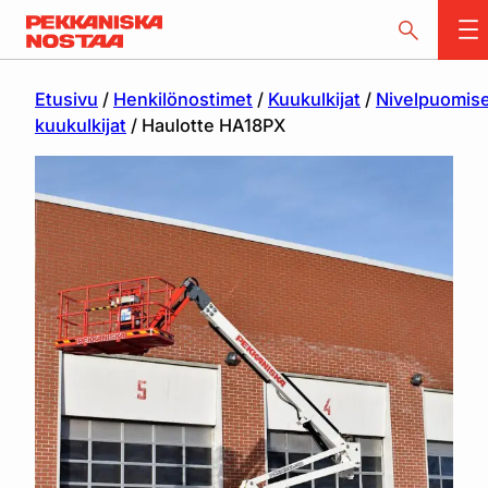
Etusivu
/
Henkilönostimet
/
Kuukulkijat
/
Nivelpuomis
kuukulkijat
/ Haulotte HA18PX