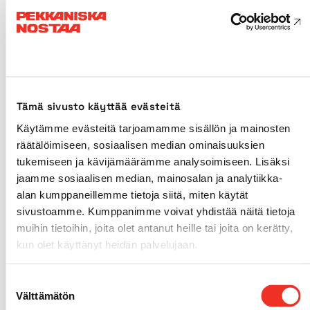
Kuljetuspituus
5,90m
Kuljetusleveys
2,30m
Kuljetuskorkeus
2,30m
Tämä sivusto käyttää evästeitä
Käytämme evästeitä tarjoamamme sisällön ja mainosten
Käyttövoima
Diesel
räätälöimiseen, sosiaalisen median ominaisuuksien
tukemiseen ja kävijämäärämme analysoimiseen. Lisäksi
Sisärenkaat
jaamme sosiaalisen median, mainosalan ja analytiikka-
Ei
alan kumppaneillemme tietoja siitä, miten käytät
sivustoamme. Kumppanimme voivat yhdistää näitä tietoja
Ulkorenkaat
Kyllä
muihin tietoihin, joita olet antanut heille tai joita on kerätty,
kun olet käyttänyt heidän palvelujaan.
Neliveto
Kyllä
Suostumuksen
Välttämätön
Max. alustan kaltevuus
5°
valinta