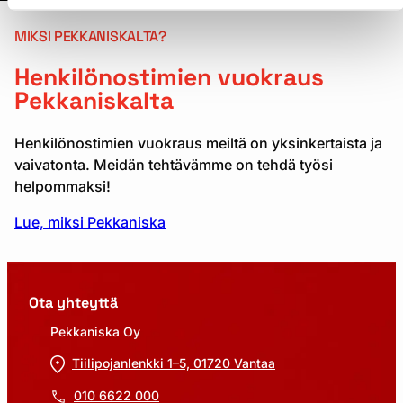
MIKSI PEKKANISKALTA?
Henkilönostimien vuokraus
Pekkaniskalta
Henkilönostimien vuokraus meiltä on yksinkertaista ja
vaivatonta. Meidän tehtävämme on tehdä työsi
helpommaksi!
Lue, miksi Pekkaniska
Ota yhteyttä
Pekkaniska Oy
Tiilipojanlenkki 1–5, 01720 Vantaa
010 6622 000