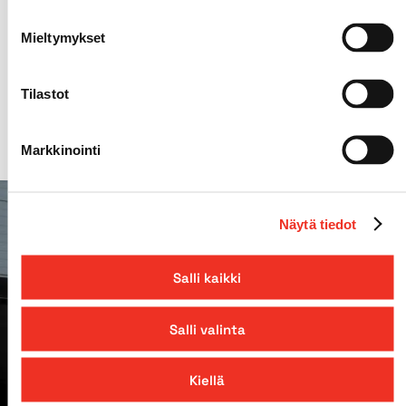
Mäennousukyky
40%
Mieltymykset
Sivu-ulottuma
10,60m
Tilastot
Markkinointi
Näytä tiedot
Salli kaikki
Salli valinta
Kiellä