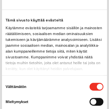
Transport length
5,90m
Tämä sivusto käyttää evästeitä
Transport width
2,30m
Käytämme evästeitä tarjoamamme sisällön ja mainosten
räätälöimiseen, sosiaalisen median ominaisuuksien
Transport height
2,30m
tukemiseen ja kävijämäärämme analysoimiseen. Lisäksi
jaamme sosiaalisen median, mainosalan ja analytiikka-
Power source
Diesel
alan kumppaneillemme tietoja siitä, miten käytät
sivustoamme. Kumppanimme voivat yhdistää näitä
Indoor tyres
No
tietoja muihin tietoihin, joita olet antanut heille tai joita on
kerätty, kun olet käyttänyt heidän palvelujaan.
Outdoor tyres
Yes
Suostumuksen
Välttämätön
valinta
4WD
Yes
Mieltymykset
Tilt
5°