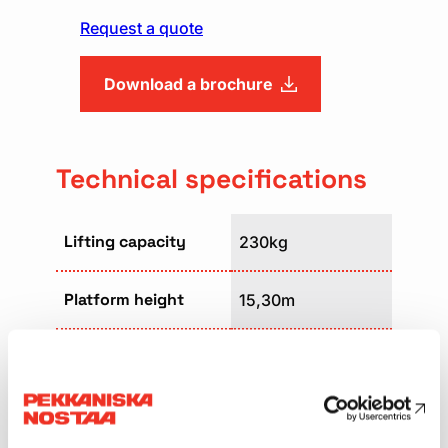
Request a quote
Download a brochure
Technical specifications
Lifting capacity
230kg
Platform height
15,30m
Platform size
2,30m x 0,80m
Weight
8120kg