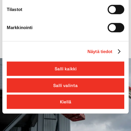
Tilastot
Gradeability
40%
Markkinointi
Outreach
10,60m
Näytä tiedot
Salli kaikki
Salli valinta
Kiellä