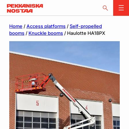
Home
/
Access platforms
/
Self-propelled
booms
/
Knuckle booms
/ Haulotte HA18PX