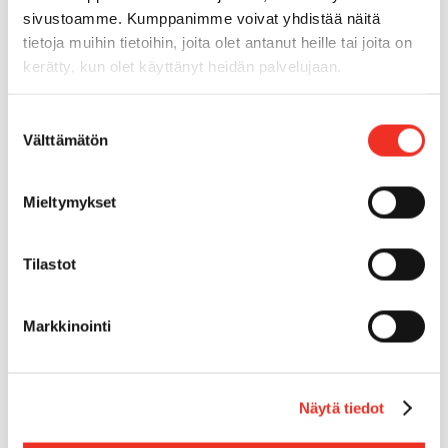
sivustoamme. Kumppanimme voivat yhdistää näitä
Sisärenkaat
Ei
tietoja muihin tietoihin, joita olet antanut heille tai joita on
kerätty, kun olet käyttänyt heidän palvelujaan.
Ulkorenkaat
Kyllä
Suostumuksen
Välttämätön
valinta
Neliveto
Kyllä
Mieltymykset
Max. alustan kaltevuus
0.0°
Tilastot
Mäennousukyky
35.00%
Markkinointi
Sivu-ulottuma
5,00m
Lataa esite (PDF)
Näytä tiedot