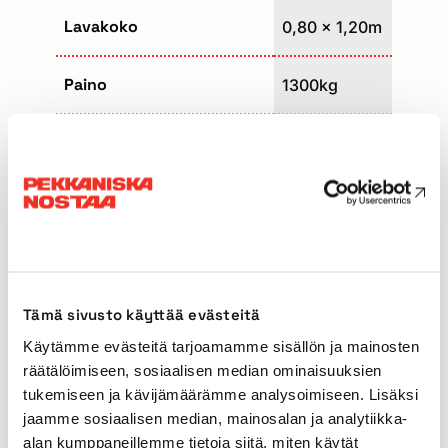
Lavakoko
0,80 x 1,20m
Paino
1300kg
Kuljetuspituus
5,00m
Kuljetusleveys
1,21m
Kuljetuskorkeus
1,80m
Tämä sivusto käyttää evästeitä
Tuentaleveys
3,20m
Käytämme evästeitä tarjoamamme sisällön ja mainosten
räätälöimiseen, sosiaalisen median ominaisuuksien
Käyttövoima
Verkkovirta
tukemiseen ja kävijämäärämme analysoimiseen. Lisäksi
jaamme sosiaalisen median, mainosalan ja analytiikka-
Käyttövoima (toissijainen)
Bensiini
alan kumppaneillemme tietoja siitä, miten käytät