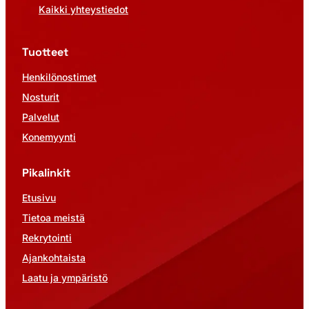
Kaikki yhteystiedot
Tuotteet
Henkilönostimet
Nosturit
Palvelut
Konemyynti
Pikalinkit
Etusivu
Tietoa meistä
Rekrytointi
Ajankohtaista
Laatu ja ympäristö