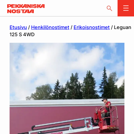
Etusivu
/
Henkilönostimet
/
Erikoisnostimet
/ Leguan
125 S 4WD