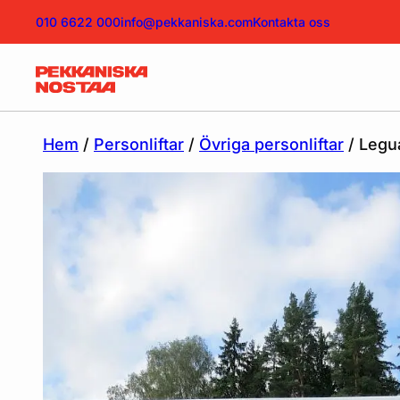
010 6622 000
info@pekkaniska.com
Kontakta oss
Hem
/
Personliftar
/
Övriga personliftar
/ Legu