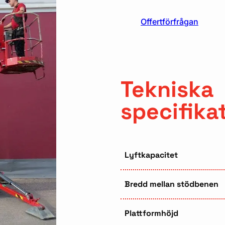
Offertförfrågan
Tekniska
specifika
Lyftkapacitet
Bredd mellan stödbenen
Plattformhöjd