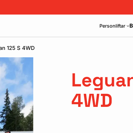
B
Personliftar
an 125 S 4WD
Leguan
4WD