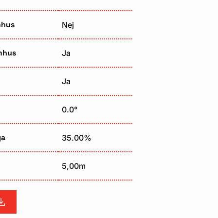
mhus
Nej
mhus
Ja
Ja
0.0°
ga
35.00%
5,00m