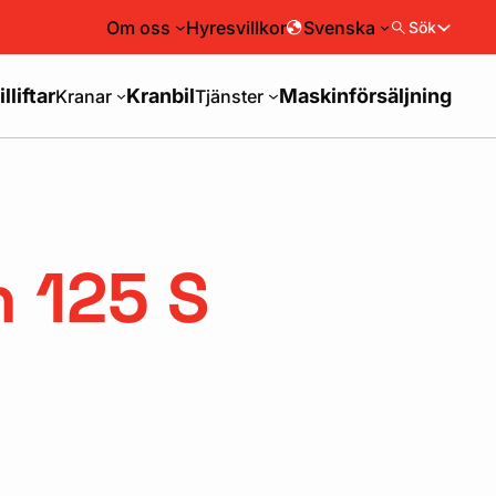
Om oss
Hyresvillkor
Svenska
Sök
illiftar
Kranbil
Maskinförsäljning
Kranar
Tjänster
 125 S