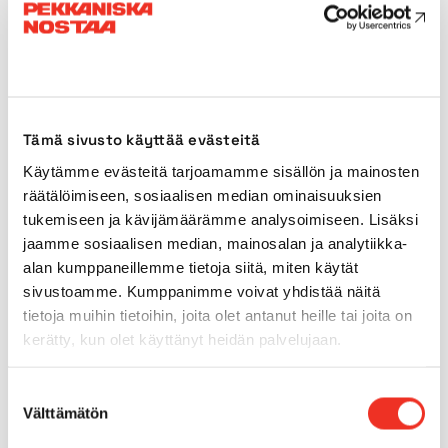
Käyttövoima
Bensiini /
Diesel
Käyttövoima
Verkkovirta
Tämä sivusto käyttää evästeitä
(toissijainen)
Käytämme evästeitä tarjoamamme sisällön ja mainosten
räätälöimiseen, sosiaalisen median ominaisuuksien
Sisärenkaat
Kyllä
tukemiseen ja kävijämäärämme analysoimiseen. Lisäksi
jaamme sosiaalisen median, mainosalan ja analytiikka-
Ulkorenkaat
Kyllä
alan kumppaneillemme tietoja siitä, miten käytät
sivustoamme. Kumppanimme voivat yhdistää näitä
Neliveto
tietoja muihin tietoihin, joita olet antanut heille tai joita on
Ei
kerätty, kun olet käyttänyt heidän palvelujaan.
Max. alustan kaltevuus
15.0°
Suostumuksen
Välttämätön
valinta
Mäennousukyky
28.00%