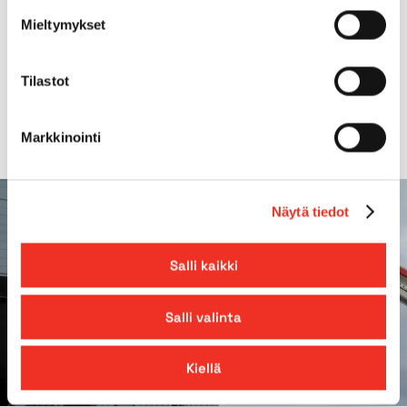
Mieltymykset
Sivu-ulottuma
9,20m
Tilastot
*Irroitettava kori
Markkinointi
Näytä tiedot
Salli kaikki
Salli valinta
Kiellä