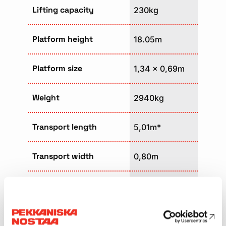
Lifting capacity
230kg
Platform height
18.05m
Platform size
1,34 x 0,69m
Weight
2940kg
Transport length
5,01m*
Transport width
0,80m
Transport height
1,99m
Support width
3,00 x 3,00m