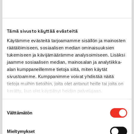
Power source
Gasoline /
Diesel
Tämä sivusto käyttää evästeitä
Power source
AC
Käytämme evästeitä tarjoamamme sisällön ja mainosten
(secondary)
räätälöimiseen, sosiaalisen median ominaisuuksien
tukemiseen ja kävijämäärämme analysoimiseen. Lisäksi
Indoor tyres
Yes
jaamme sosiaalisen median, mainosalan ja analytiikka-
alan kumppaneillemme tietoja siitä, miten käytät
sivustoamme. Kumppanimme voivat yhdistää näitä
Outdoor tyres
Yes
tietoja muihin tietoihin, joita olet antanut heille tai joita on
kerätty, kun olet käyttänyt heidän palvelujaan.
4WD
No
Suostumuksen
Tilt
15.0°
Välttämätön
valinta
Gradeability
28.00%
Mieltymykset