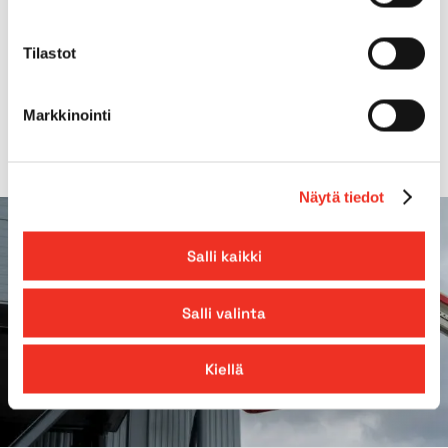
Outreach
9,20m
Tilastot
*Detachable basket
Markkinointi
Näytä tiedot
Salli kaikki
Salli valinta
Kiellä