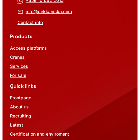
+358 10 662 2015
info@pekkaniska.com
Contact info
Products
Access platforms
Cranes
Services
For sale
Quick links
Frontpage
About us
Recruiting
Latest
Certification and enviroment