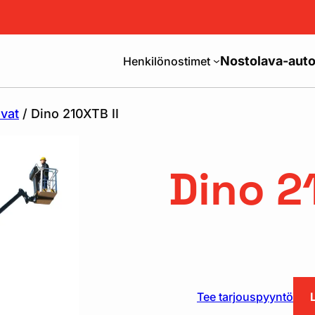
Nostolava-auto
Henkilönostimet
avat
/ Dino 210XTB II
Dino 2
Tee tarjouspyyntö