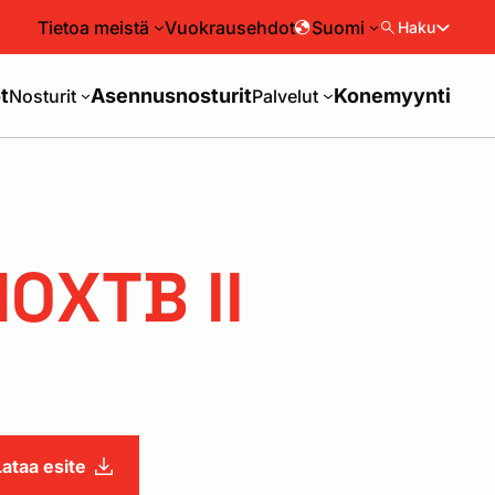
Tietoa meistä
Vuokrausehdot
Suomi
Haku
t
Asennusnosturit
Konemyynti
Nosturit
Palvelut
10XTB II
Lataa esite