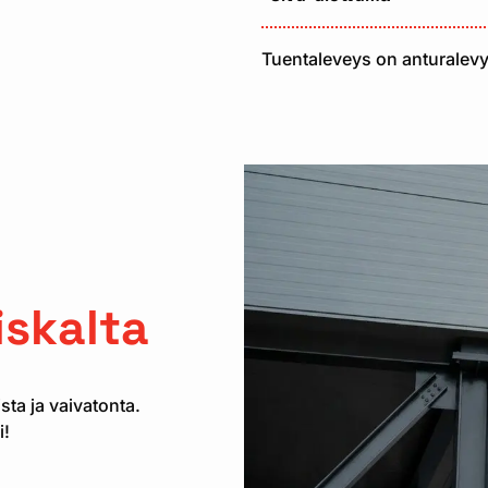
Tuentaleveys on anturalevy
n
skalta
ta ja vaivatonta.
i!