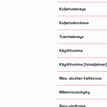
Kuljetusleveys
Kuljetuskorkeus
Tuentaleveys
Käyttövoima
Käyttövoima (toissijainen
Max. alustan kaltevuus
Mäennousukyky
Sivu-ulottuma