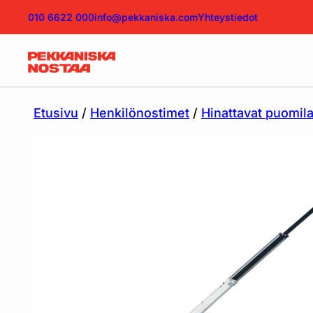
010 6622 000
info@pekkaniska.com
Yhteystiedot
Etusivu
/
Henkilönostimet
/
Hinattavat puomil