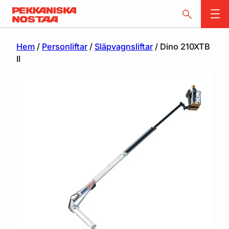
Hem
/
Personliftar
/
Släpvagnsliftar
/ Dino 210XTB
II