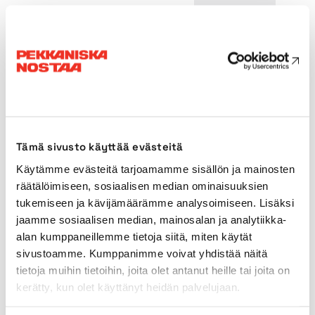
Transporthöjd
2,33m
Bredd mellan stödbenen
3,90 x
4,20m
Drivkraft
Batteri
Tämä sivusto käyttää evästeitä
Drivkraft (sekundär)
Nätström
Käytämme evästeitä tarjoamamme sisällön ja mainosten
räätälöimiseen, sosiaalisen median ominaisuuksien
Användning utomhus
Nej
tukemiseen ja kävijämäärämme analysoimiseen. Lisäksi
jaamme sosiaalisen median, mainosalan ja analytiikka-
Däck för användning
Nej
alan kumppaneillemme tietoja siitä, miten käytät
inomhus
sivustoamme. Kumppanimme voivat yhdistää näitä
tietoja muihin tietoihin, joita olet antanut heille tai joita on
kerätty, kun olet käyttänyt heidän palvelujaan.
Däck för användning
Nej
utomhus