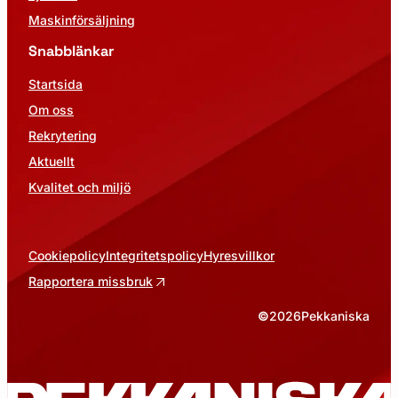
Maskinförsäljning
Snabblänkar
Startsida
Om oss
Rekrytering
Aktuellt
Kvalitet och miljö
Cookiepolicy
Integritetspolicy
Hyresvillkor
Rapportera missbruk
©
2026
Pekkaniska