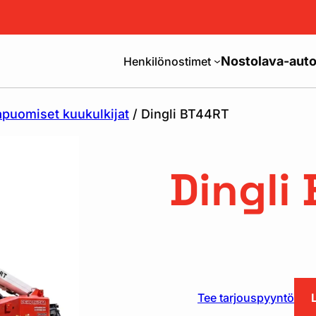
Nostolava-auto
Henkilönostimet
puomiset kuukulkijat
/ Dingli BT44RT
Dingli
Tee tarjouspyyntö