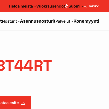
Tietoa meistä
Vuokrausehdot
Suomi
Haku
t
Asennusnosturit
Konemyynti
Nosturit
Palvelut
 BT44RT
Lataa esite