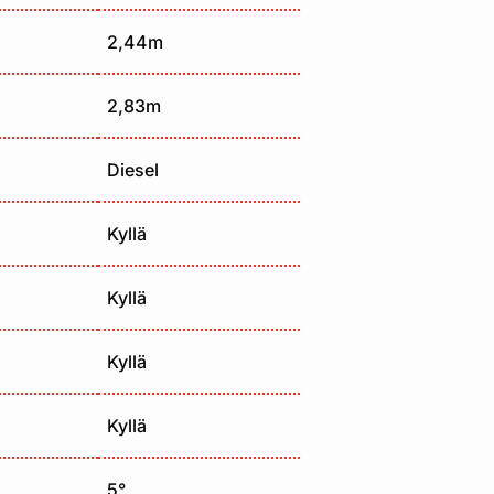
2,44m
2,83m
Diesel
Kyllä
Kyllä
Kyllä
Kyllä
5°