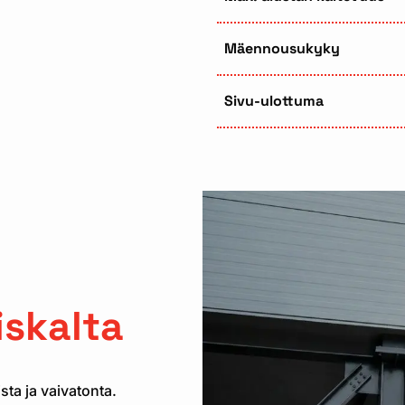
Mäennousukyky
Sivu-ulottuma
n
skalta
ta ja vaivatonta.