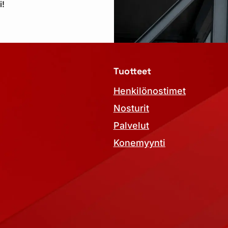
i!
Tuotteet
Henkilönostimet
Nosturit
Palvelut
Konemyynti