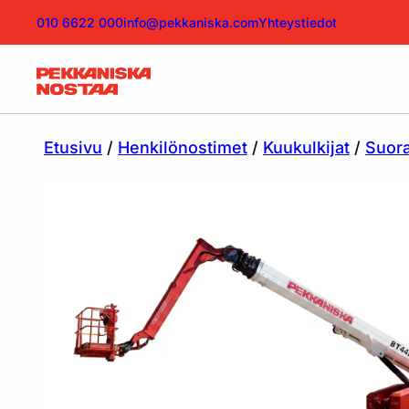
010 6622 000
info@pekkaniska.com
Yhteystiedot
Etusivu
/
Henkilönostimet
/
Kuukulkijat
/
Suora