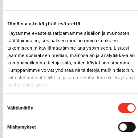
Käyttövoima
Diesel
Tämä sivusto käyttää evästeitä
Sisärenkaat
Ei
Käytämme evästeitä tarjoamamme sisällön ja mainosten
räätälöimiseen, sosiaalisen median ominaisuuksien
Ulkorenkaat
Kyllä
tukemiseen ja kävijämäärämme analysoimiseen. Lisäksi
jaamme sosiaalisen median, mainosalan ja analytiikka-alan
Neliveto
Kyllä
kumppaneillemme tietoja siitä, miten käytät sivustoamme.
Kumppanimme voivat yhdistää näitä tietoja muihin tietoihin,
joita olet antanut heille tai joita on kerätty, kun olet käyttänyt
Max. alustan kaltevuus
5°
heidän palvelujaan.
Mäennousukyky
45%
Suostumuksen
Välttämätön
valinta
Sivu-ulottuma
21,00m
Mieltymykset