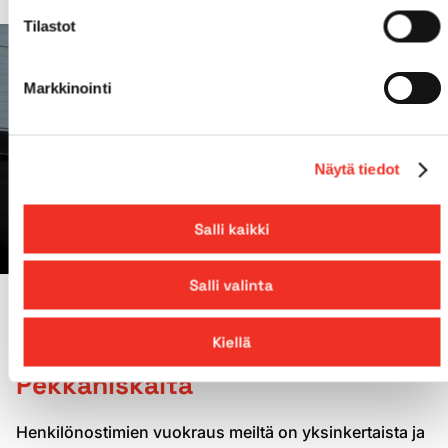
Tilastot
Markkinointi
Näytä tiedot
Salli kaikki
Salli valinta
MIKSI PEKKANISKALTA?
Kiellä
Henkilönostimien vuokraus
Pekkaniskalta
Henkilönostimien vuokraus meiltä on yksinkertaista ja