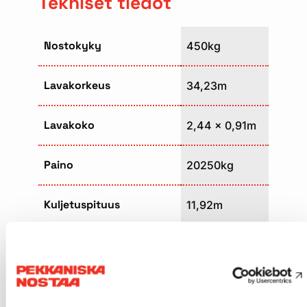
Tekniset tiedot
Nostokyky
450kg
Lavakorkeus
34,23m
Lavakoko
2,44 x 0,91m
Paino
20250kg
Kuljetuspituus
11,92m
Kuljetusleveys
2,44m
Kuljetuskorkeus
2,83m