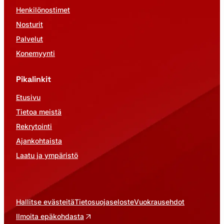
Henkilönostimet
Nosturit
Palvelut
Konemyynti
Pikalinkit
Etusivu
Tietoa meistä
Rekrytointi
Ajankohtaista
Laatu ja ympäristö
Hallitse evästeitä
Tietosuojaseloste
Vuokrausehdot
Ilmoita epäkohdasta