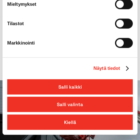
Mieltymykset
Mäennousukyky
40.00%
Tilastot
Lavan jatke
2 x 1,23m
*Kaiteet ylhäällä, koneessa taitettavat
Markkinointi
kaiteet
Näytä tiedot
Salli kaikki
Salli valinta
Kiellä