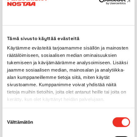
Kuljetuspituus
4,94m
Kuljetusleveys
2,30m
Kuljetuskorkeus
3,15m*
Tämä sivusto käyttää evästeitä
Käytämme evästeitä tarjoamamme sisällön ja mainosten
Käyttövoima
Akku
räätälöimiseen, sosiaalisen median ominaisuuksien
tukemiseen ja kävijämäärämme analysoimiseen. Lisäksi
jaamme sosiaalisen median, mainosalan ja analytiikka-
Ulkokäyttö
Kyllä
alan kumppaneillemme tietoja siitä, miten käytät
sivustoamme. Kumppanimme voivat yhdistää näitä
Sisärenkaat
Kyllä
tietoja muihin tietoihin, joita olet antanut heille tai joita on
kerätty, kun olet käyttänyt heidän palvelujaan.
Ulkorenkaat
Kyllä
Suostumuksen
Välttämätön
valinta
Max. alustan kaltevuus
5.0°