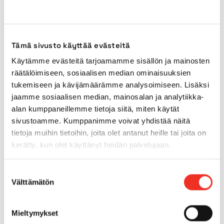
Transport length
4,94m
Transport width
2,30m
Tämä sivusto käyttää evästeitä
Transport height
3,15m*
Käytämme evästeitä tarjoamamme sisällön ja mainosten
räätälöimiseen, sosiaalisen median ominaisuuksien
tukemiseen ja kävijämäärämme analysoimiseen. Lisäksi
Power source
Battery
jaamme sosiaalisen median, mainosalan ja analytiikka-
alan kumppaneillemme tietoja siitä, miten käytät
Outdoors use
Yes
sivustoamme. Kumppanimme voivat yhdistää näitä
tietoja muihin tietoihin, joita olet antanut heille tai joita on
kerätty, kun olet käyttänyt heidän palvelujaan.
Indoor tyres
Yes
Suostumuksen
Outdoor tyres
Yes
Välttämätön
valinta
Tilt
5.0°
Mieltymykset