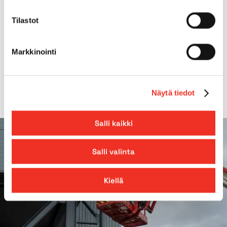
Gradeability
40.00%
Tilastot
Platform extension
2 x 1,23m
Markkinointi
*Rails up, machine has foldable rails
Näytä tiedot
Salli kaikki
Salli valinta
Kiellä