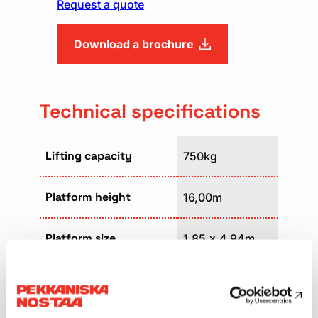
Request a quote
Download a brochure
Technical specifications
Lifting capacity
750kg
Platform height
16,00m
Platform size
1,85 x 4,94m
Weight
8130kg