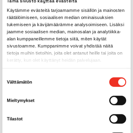
Tämä sivusto käyttää evästeitä
Käytämme evästeitä tarjoamamme sisällön ja mainosten
Power source
Diesel
räätälöimiseen, sosiaalisen median ominaisuuksien
tukemiseen ja kävijämäärämme analysoimiseen. Lisäksi
jaamme sosiaalisen median, mainosalan ja analytiikka-
Indoor tyres
No
alan kumppaneillemme tietoja siitä, miten käytät
sivustoamme. Kumppanimme voivat yhdistää näitä
Outdoor tyres
Yes
tietoja muihin tietoihin, joita olet antanut heille tai joita on
kerätty, kun olet käyttänyt heidän palvelujaan.
4WD
Yes
Suostumuksen
Välttämätön
Tilt
valinta
5°
Gradeability
Mieltymykset
45%
Outreach
15,00m
Tilastot