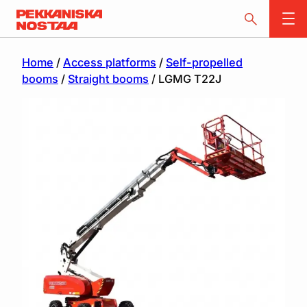
Home
/
Access platforms
/
Self-propelled
booms
/
Straight booms
/ LGMG T22J