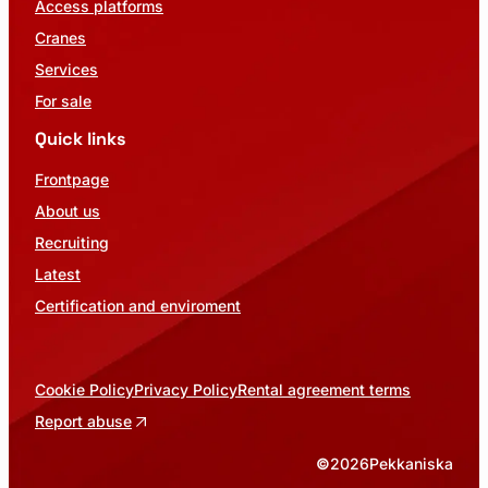
Access platforms
Cranes
Services
For sale
Quick links
Frontpage
About us
Recruiting
Latest
Certification and enviroment
Cookie Policy
Privacy Policy
Rental agreement terms
Report abuse
©
2026
Pekkaniska