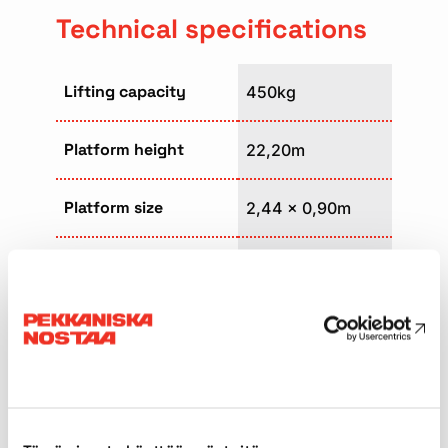
Technical specifications
Lifting capacity
450kg
Platform height
22,20m
Platform size
2,44 x 0,90m
Weight
11060kg
Transport length
9,86m
Transport width
2,49m
Transport height
2,76m