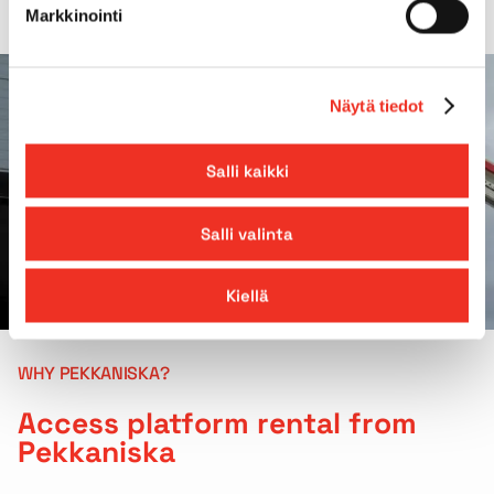
Markkinointi
Näytä tiedot
Salli kaikki
Salli valinta
Kiellä
WHY PEKKANISKA?
Access platform rental from
Pekkaniska