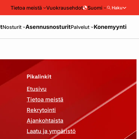
Tietoa meistä
Vuokrausehdot
Suomi
Haku
t
Asennusnosturit
Konemyynti
Nosturit
Palvelut
Pikalinkit
Etusivu
Tietoa meistä
Rekrytointi
Ajankohtaista
Laatu ja ympäristö