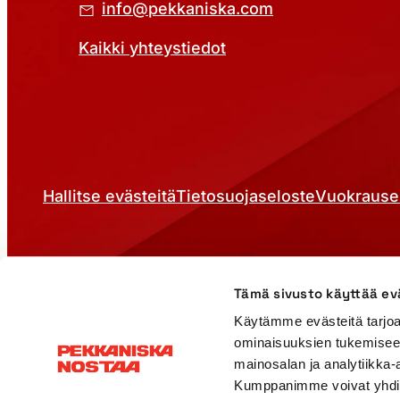
info@pekkaniska.com
Kaikki yhteystiedot
Hallitse evästeitä
Tietosuojaseloste
Vuokrause
Tämä sivusto käyttää ev
Käytämme evästeitä tarjoa
ominaisuuksien tukemisee
mainosalan ja analytiikka-
Kumppanimme voivat yhdistää 