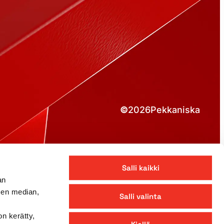
©
2026
Pekkaniska
Salli kaikki
an
sen median,
Salli valinta
on kerätty,