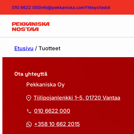
010 6622 000
info@pekkaniska.com
Yhteystiedot
Etusivu
/
Tuotteet
Ota yhteyttä
Pekkaniska Oy
Tiilipojanlenkki 1–5, 01720 Vantaa
010 6622 000
+358 10 662 2015