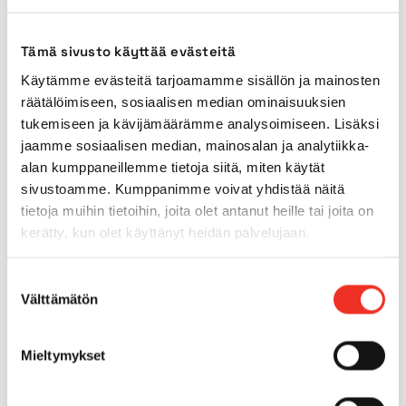
Kuljetusleveys
0,75m
Tämä sivusto käyttää evästeitä
Käytämme evästeitä tarjoamamme sisällön ja mainosten
Kuljetuskorkeus
1,99m
räätälöimiseen, sosiaalisen median ominaisuuksien
tukemiseen ja kävijämäärämme analysoimiseen. Lisäksi
Tuentaleveys
1,88 x 2,14m
jaamme sosiaalisen median, mainosalan ja analytiikka-
alan kumppaneillemme tietoja siitä, miten käytät
sivustoamme. Kumppanimme voivat yhdistää näitä
Käyttövoima
Verkkovirta
tietoja muihin tietoihin, joita olet antanut heille tai joita on
kerätty, kun olet käyttänyt heidän palvelujaan.
Sisärenkaat
Kyllä
Suostumuksen
Ulkorenkaat
Kyllä
Välttämätön
valinta
Neliveto
Ei
Mieltymykset
Max. alustan kaltevuus
0.0°