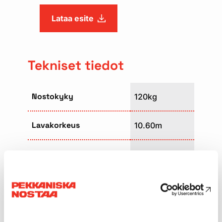
Lataa esite
Tekniset tiedot
Nostokyky
120kg
Lavakorkeus
10.60m
Lavakoko
0,66 x 0,66m
Paino
450kg
Kuljetuspituus
1,38m