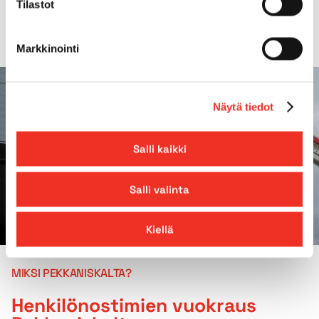
Tilastot
Markkinointi
Näytä tiedot
Salli kaikki
Salli valinta
Kiellä
MIKSI PEKKANISKALTA?
Henkilönostimien vuokraus