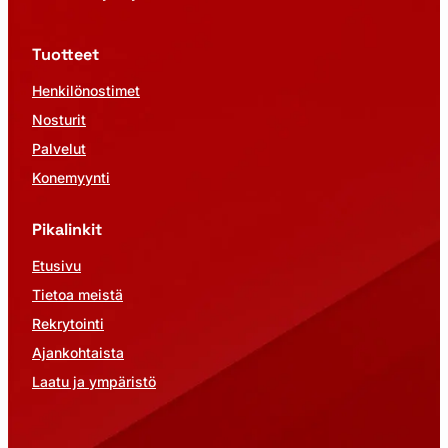
Tuotteet
Henkilönostimet
Nosturit
Palvelut
Konemyynti
Pikalinkit
Etusivu
Tietoa meistä
Rekrytointi
Ajankohtaista
Laatu ja ympäristö