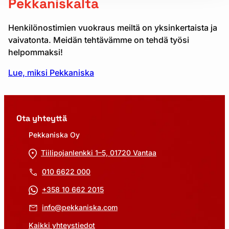
Pekkaniskalta
Henkilönostimien vuokraus meiltä on yksinkertaista ja
vaivatonta. Meidän tehtävämme on tehdä työsi
helpommaksi!
Lue, miksi Pekkaniska
Ota yhteyttä
Pekkaniska Oy
Tiilipojanlenkki 1–5, 01720 Vantaa
010 6622 000
+358 10 662 2015
info@pekkaniska.com
Kaikki yhteystiedot