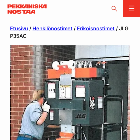
Etusivu
/
Henkilönostimet
/
Erikoisnostimet
/ JLG
P35AC