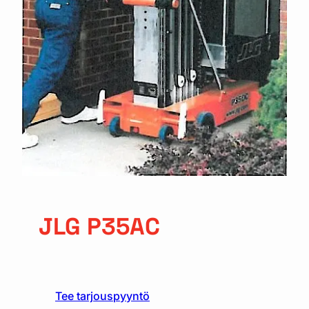
JLG P35AC
Tee tarjouspyyntö