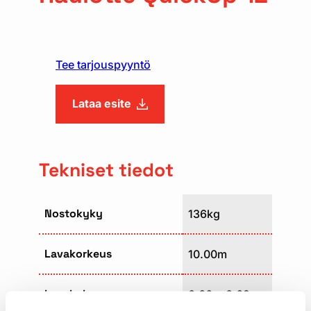
Tee tarjouspyyntö
Lataa esite
Tekniset tiedot
Nostokyky
136kg
Lavakorkeus
10.00m
Lavakoko
0,66 x 0,69m