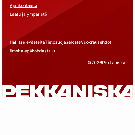
Ajankohtaista
Laatu ja ympäristö
Hallitse evästeitä
Tietosuojaseloste
Vuokrausehdot
Ilmoita epäkohdasta
©
2026
Pekkaniska