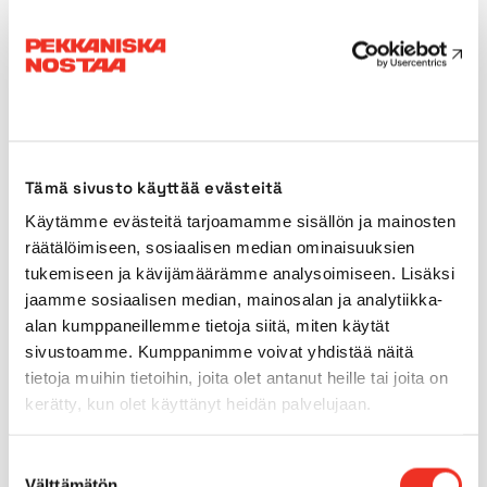
Paino
380kg
Kuljetuspituus
1,46m
Kuljetusleveys
0,74m
Tämä sivusto käyttää evästeitä
Käytämme evästeitä tarjoamamme sisällön ja mainosten
Kuljetuskorkeus
1,98m
räätälöimiseen, sosiaalisen median ominaisuuksien
tukemiseen ja kävijämäärämme analysoimiseen. Lisäksi
Tuentaleveys
1,85 x 2,15m
jaamme sosiaalisen median, mainosalan ja analytiikka-
alan kumppaneillemme tietoja siitä, miten käytät
Käyttövoima
Verkkovirta
sivustoamme. Kumppanimme voivat yhdistää näitä
tietoja muihin tietoihin, joita olet antanut heille tai joita on
kerätty, kun olet käyttänyt heidän palvelujaan.
Sisärenkaat
Kyllä
Suostumuksen
Ulkorenkaat
Ei
Välttämätön