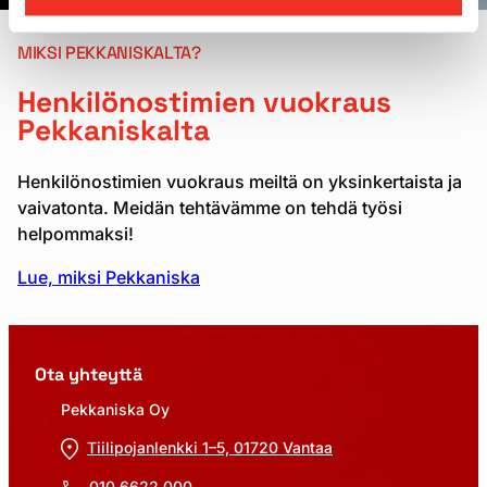
MIKSI PEKKANISKALTA?
Henkilönostimien vuokraus
Pekkaniskalta
Henkilönostimien vuokraus meiltä on yksinkertaista ja
vaivatonta. Meidän tehtävämme on tehdä työsi
helpommaksi!
Lue, miksi Pekkaniska
Ota yhteyttä
Pekkaniska Oy
Tiilipojanlenkki 1–5, 01720 Vantaa
010 6622 000