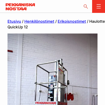
Etusivu
/
Henkilönostimet
/
Erikoisnostimet
/ Haulotte
QuickUp 12