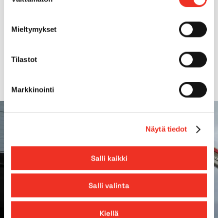
valinta
Neliveto
Ei
Mieltymykset
Max. alustan kaltevuus
0.0°
Tilastot
Markkinointi
Näytä tiedot
Salli kaikki
Salli valinta
Kiellä