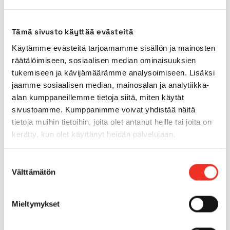
Kuljetuskorkeus
2,89m
Tämä sivusto käyttää evästeitä
Käytämme evästeitä tarjoamamme sisällön ja mainosten
Käyttövoima
Diesel
räätälöimiseen, sosiaalisen median ominaisuuksien
tukemiseen ja kävijämäärämme analysoimiseen. Lisäksi
Ulkokäyttö
Kyllä
jaamme sosiaalisen median, mainosalan ja analytiikka-
alan kumppaneillemme tietoja siitä, miten käytät
sivustoamme. Kumppanimme voivat yhdistää näitä
Sisärenkaat
Ei
tietoja muihin tietoihin, joita olet antanut heille tai joita on
kerätty, kun olet käyttänyt heidän palvelujaan.
Ulkorenkaat
Kyllä
Suostumuksen
Välttämätön
Max. alustan kaltevuus
3.0°
valinta
Mäennousukyky
45.00%
Mieltymykset