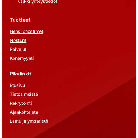
Kaikki yhteystiedot
Tuotteet
Henkilönostimet
Nosturit
Palvelut
Konemyynti
Pikalinkit
Etusivu
Tietoa meistä
Rekrytointi
Ajankohtaista
Laatu ja ympäristö