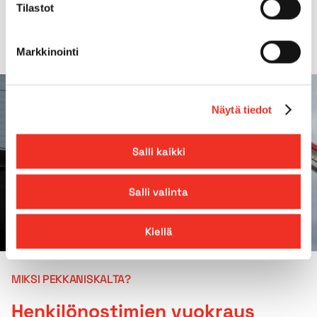
Lavan jatke
2 x 1,22m
Tilastot
Markkinointi
Näytä tiedot
Salli kaikki
Salli valinta
Kiellä
MIKSI PEKKANISKALTA?
Henkilönostimien vuokraus