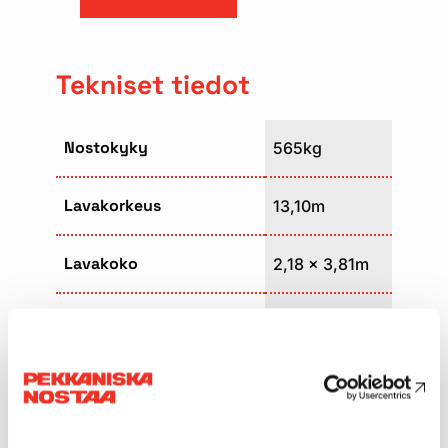
Tekniset tiedot
Nostokyky
565kg
Lavakorkeus
13,10m
Lavakoko
2,18 x 3,81m
Paino
7100kg
Kuljetuspituus
4,75m
Kuljetusleveys
2,39m