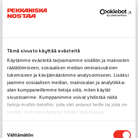
Paino
21910kg
Kuljetuspituus
6,57m
Kuljetusleveys
2,65m
Tämä sivusto käyttää evästeitä
Kuljetuskorkeus
3,89m
Käytämme evästeitä tarjoamamme sisällön ja mainosten
räätälöimiseen, sosiaalisen median ominaisuuksien
Käyttövoima
Diesel
tukemiseen ja kävijämäärämme analysoimiseen. Lisäksi
jaamme sosiaalisen median, mainosalan ja analytiikka-
Ulkokäyttö
alan kumppaneillemme tietoja siitä, miten käytät
Kyllä
sivustoamme. Kumppanimme voivat yhdistää näitä
tietoja muihin tietoihin, joita olet antanut heille tai joita on
Sisärenkaat
Kyllä
kerätty, kun olet käyttänyt heidän palvelujaan.
Ulkorenkaat
Kyllä
Suostumuksen
Välttämätön
valinta