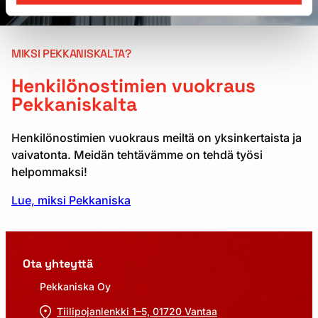
MIKSI PEKKANISKALTA?
Henkilönostimien vuokraus
Pekkaniskalta
Henkilönostimien vuokraus meiltä on yksinkertaista ja
vaivatonta. Meidän tehtävämme on tehdä työsi
helpommaksi!
Lue, miksi Pekkaniska
Ota yhteyttä
Pekkaniska Oy
Tiilipojanlenkki 1–5, 01720 Vantaa