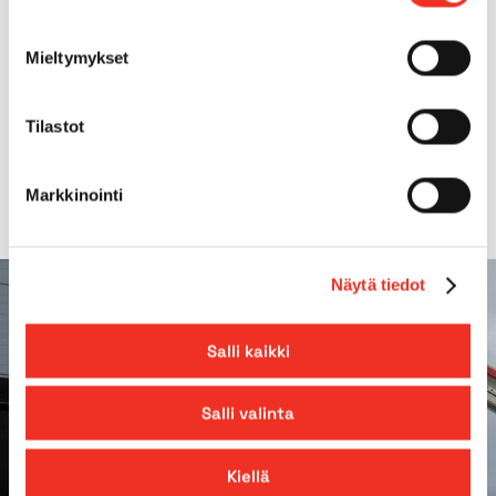
Max. alustan kaltevuus
3.0°
Mieltymykset
Mäennousukyky
30.00%
Tilastot
Lavan jatke
2,10m
Markkinointi
Näytä tiedot
Salli kaikki
Salli valinta
Kiellä