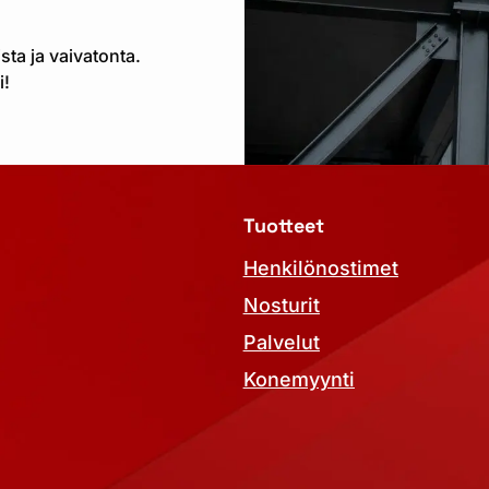
ta ja vaivatonta.
i!
Tuotteet
Henkilönostimet
Nosturit
Palvelut
Konemyynti