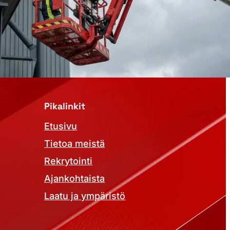
Pikalinkit
Etusivu
Tietoa meistä
Rekrytointi
Ajankohtaista
Laatu ja ympäristö