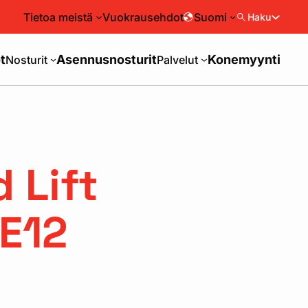
Tietoa meistä
Vuokrausehdot
Suomi
Haku
t
Asennusnosturit
Konemyynti
Nosturit
Palvelut
 Lift
E12