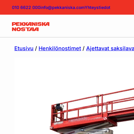
010 6622 000
info@pekkaniska.com
Yhteystiedot
Etusivu
/
Henkilönostimet
/
Ajettavat saksilava