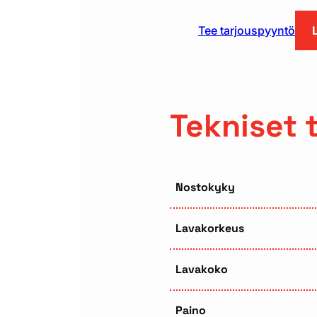
Tee tarjouspyyntö
Tekniset 
Nostokyky
Lavakorkeus
Lavakoko
Paino