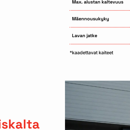
Max. alustan kaltevuus
Mäennousukyky
Lavan jatke
*kaadettavat kaiteet
n
skalta