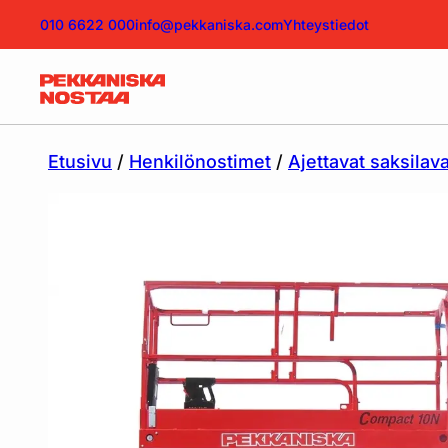
010 6622 000
info@pekkaniska.com
Yhteystiedot
Etusivu
/
Henkilönostimet
/
Ajettavat saksilava