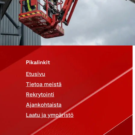
Pikalinkit
Etusivu
Tietoa meistä
Rekrytointi
Ajankohtaista
Laatu ja ympäristö