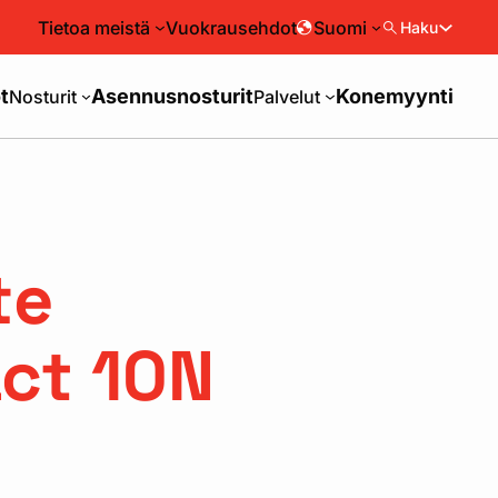
Tietoa meistä
Vuokrausehdot
Suomi
Haku
t
Asennusnosturit
Konemyynti
Nosturit
Palvelut
te
ct 10N