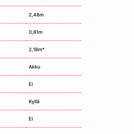
2,48m
0,81m
2,18m*
Akku
Ei
Kyllä
Ei