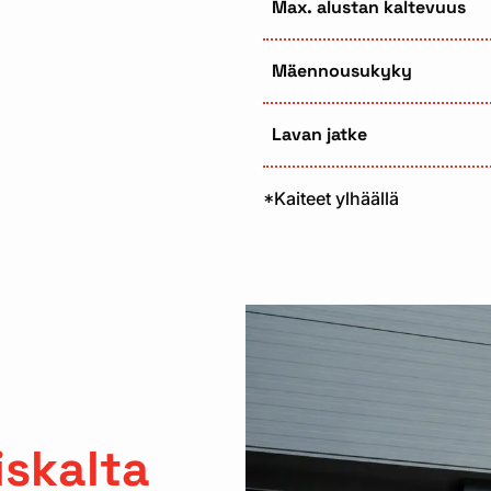
Max. alustan kaltevuus
Mäennousukyky
Lavan jatke
*Kaiteet ylhäällä
n
skalta