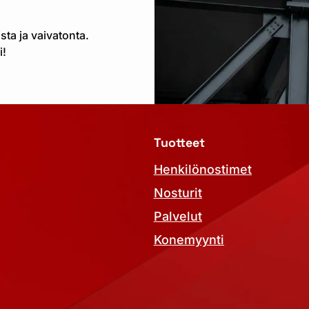
ta ja vaivatonta.
i!
Tuotteet
Henkilönostimet
Nosturit
Palvelut
Konemyynti