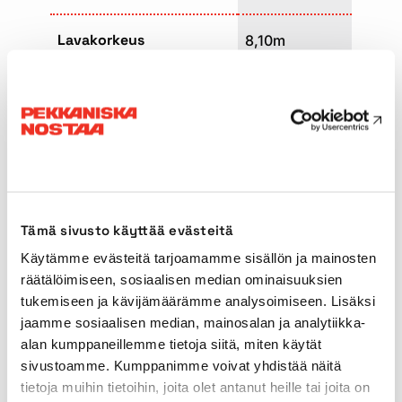
Lavakorkeus
8,10m
Lavakoko
1,20 x 2,30m
Paino
2330kg
Kuljetuspituus
2,46m
Tämä sivusto käyttää evästeitä
Kuljetusleveys
1,20m
Käytämme evästeitä tarjoamamme sisällön ja mainosten
räätälöimiseen, sosiaalisen median ominaisuuksien
Kuljetuskorkeus
2,26m
tukemiseen ja kävijämäärämme analysoimiseen. Lisäksi
jaamme sosiaalisen median, mainosalan ja analytiikka-
alan kumppaneillemme tietoja siitä, miten käytät
Käyttövoima
Akku
sivustoamme. Kumppanimme voivat yhdistää näitä
tietoja muihin tietoihin, joita olet antanut heille tai joita on