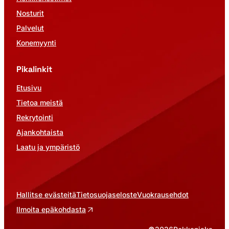
Nosturit
Palvelut
Konemyynti
Pikalinkit
Etusivu
Tietoa meistä
Rekrytointi
Ajankohtaista
Laatu ja ympäristö
Hallitse evästeitä
Tietosuojaseloste
Vuokrausehdot
Ilmoita epäkohdasta