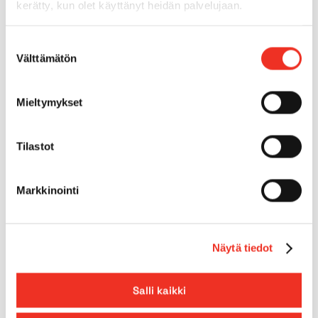
Ulkokäyttö
Kyllä
kerätty, kun olet käyttänyt heidän palvelujaan.
Sisärenkaat
Kyllä
Suostumuksen
Välttämätön
valinta
Ulkorenkaat
Ei
Mieltymykset
Max. alustan kaltevuus
2.0°
Tilastot
Mäennousukyky
23.00%
Markkinointi
Lavan jatke
0,92m
Näytä tiedot
Salli kaikki