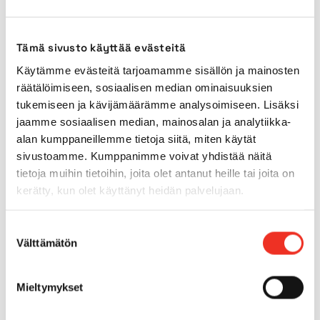
Weight
432kg
Tämä sivusto käyttää evästeitä
Transport length
1,2m
Käytämme evästeitä tarjoamamme sisällön ja mainosten
räätälöimiseen, sosiaalisen median ominaisuuksien
Transport width
0,76m
tukemiseen ja kävijämäärämme analysoimiseen. Lisäksi
jaamme sosiaalisen median, mainosalan ja analytiikka-
alan kumppaneillemme tietoja siitä, miten käytät
Transport height
1,96m
sivustoamme. Kumppanimme voivat yhdistää näitä
tietoja muihin tietoihin, joita olet antanut heille tai joita on
Power source
Battery
kerätty, kun olet käyttänyt heidän palvelujaan.
Outdoors use
No
Suostumuksen
Välttämätön
valinta
Indoor tyres
Yes
Mieltymykset
Outdoor tyres
No