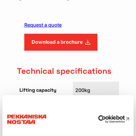
Request a quote
Download a brochure
Technical specifications
Lifting capacity
200kg
Platform height
3,50m
Platform size
0,58 x 0,72m