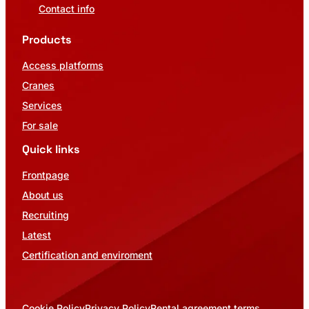
Contact info
Products
Access platforms
Cranes
Services
For sale
Quick links
Frontpage
About us
Recruiting
Latest
Certification and enviroment
Cookie Policy
Privacy Policy
Rental agreement terms