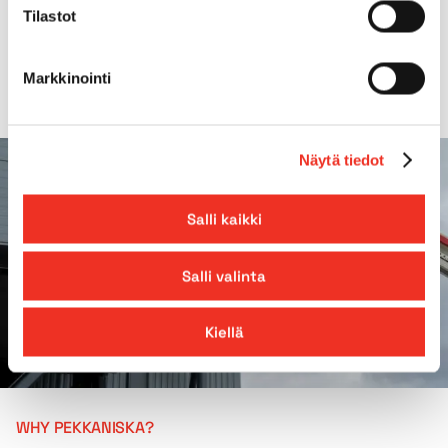
Tilastot
Tilt
0.5°
Markkinointi
Näytä tiedot
Salli kaikki
Salli valinta
Kiellä
WHY PEKKANISKA?