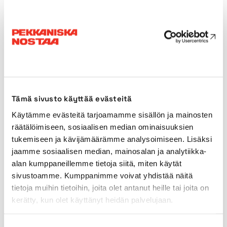
Weight
2925kg
Transport length
2,43m
Transport width
1,19m
Transport height
2,49m*
Tämä sivusto käyttää evästeitä
Käytämme evästeitä tarjoamamme sisällön ja mainosten
Power source
Battery
räätälöimiseen, sosiaalisen median ominaisuuksien
tukemiseen ja kävijämäärämme analysoimiseen. Lisäksi
jaamme sosiaalisen median, mainosalan ja analytiikka-
Outdoors use
Yes
alan kumppaneillemme tietoja siitä, miten käytät
sivustoamme. Kumppanimme voivat yhdistää näitä
Indoor tyres
Yes
tietoja muihin tietoihin, joita olet antanut heille tai joita on
kerätty, kun olet käyttänyt heidän palvelujaan.
Outdoor tyres
No