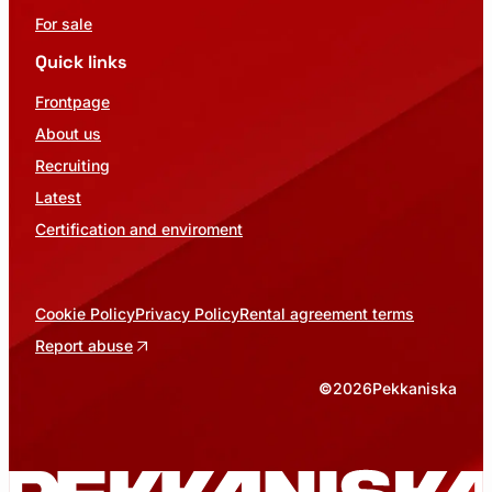
For sale
Quick links
Frontpage
About us
Recruiting
Latest
Certification and enviroment
Cookie Policy
Privacy Policy
Rental agreement terms
Report abuse
©
2026
Pekkaniska