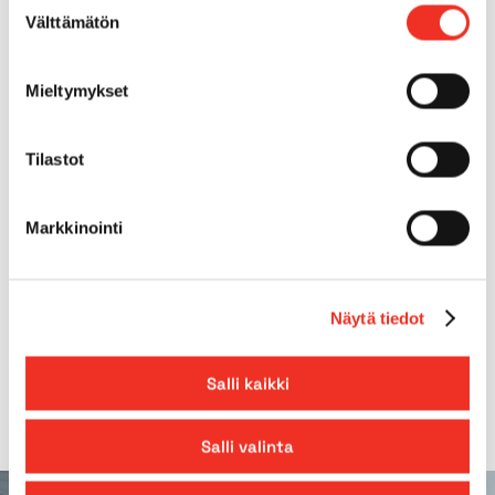
Suostumuksen
Välttämätön
valinta
Tilt
3°
Mieltymykset
Gradeability
25%
Platform extension
0,90m
Tilastot
*Foldable rails, measurements rails up
Markkinointi
Machine dimensions and/or weight may
vary depending on the year model.
Näytä tiedot
Please check the measurements when
ordering the machine.
Salli kaikki
Salli valinta