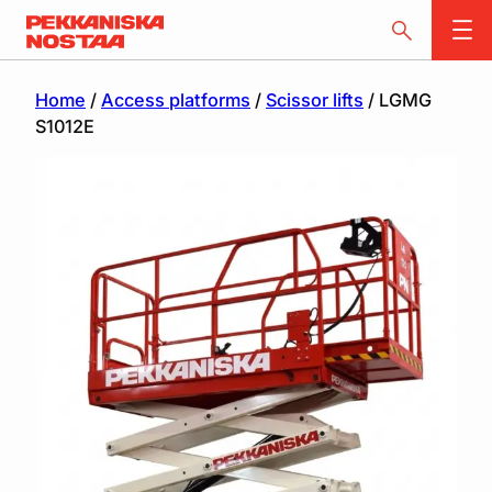
Home
/
Access platforms
/
Scissor lifts
/ LGMG
S1012E