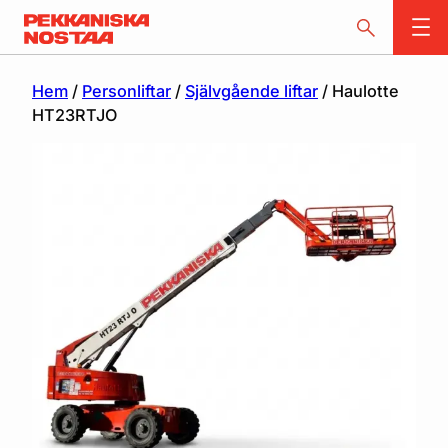
Hem
/
Personliftar
/
Självgående liftar
/ Haulotte
HT23RTJO