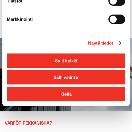
Tilastot
Räckvidd
14,50m
Markkinointi
Näytä tiedot
Salli kaikki
Salli valinta
Kiellä
VARFÖR PEKKANISKA?