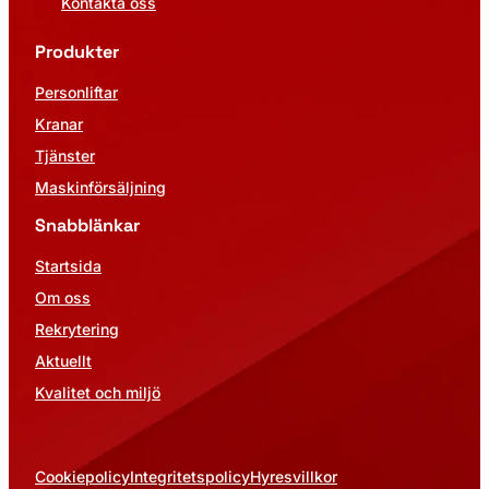
Kontakta oss
Produkter
Personliftar
Kranar
Tjänster
Maskinförsäljning
Snabblänkar
Startsida
Om oss
Rekrytering
Aktuellt
Kvalitet och miljö
Cookiepolicy
Integritetspolicy
Hyresvillkor