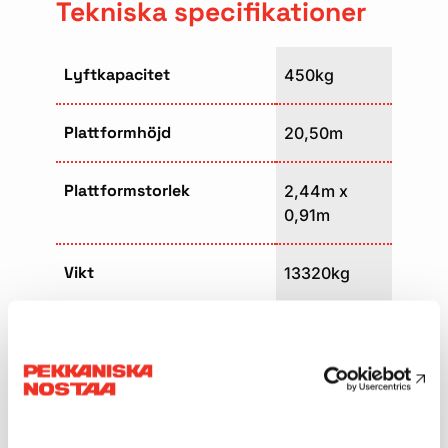
Tekniska specifikationer
Lyftkapacitet
450kg
Plattformhöjd
20,50m
Plattformstorlek
2,44m x
0,91m
Vikt
13320kg
Transportlängd
10,40m
Transportbredd
2,47m
Transporthöjd
2,7m