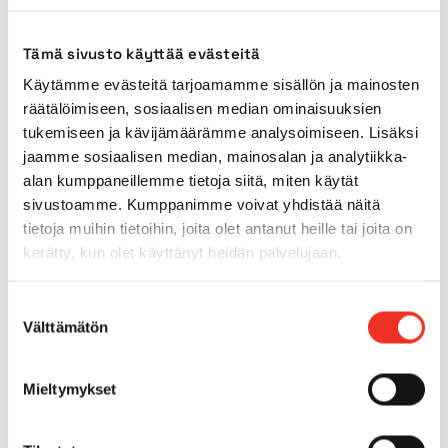
Tämä sivusto käyttää evästeitä
Drivkraft
Diesel
Käytämme evästeitä tarjoamamme sisällön ja mainosten
räätälöimiseen, sosiaalisen median ominaisuuksien
Däck för användning
Nej
tukemiseen ja kävijämäärämme analysoimiseen. Lisäksi
inomhus
jaamme sosiaalisen median, mainosalan ja analytiikka-
alan kumppaneillemme tietoja siitä, miten käytät
Däck för användning
Ja
sivustoamme. Kumppanimme voivat yhdistää näitä
utomhus
tietoja muihin tietoihin, joita olet antanut heille tai joita on
kerätty, kun olet käyttänyt heidän palvelujaan.
Fyrhjulsdrift
Ja
Suostumuksen
Välttämätön
valinta
Max. lutning på underlag
5°
Mieltymykset
Max.
40%
backtagningsförmåga