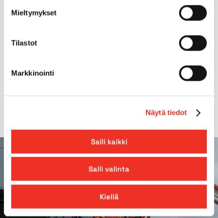
Mieltymykset
Max. lutning på underlag
5.0°
Tilastot
Max.
40.00%
backtagningsförmåga
Markkinointi
Räckvidd
8,30m
Näytä tiedot
Salli kaikki
Salli valinta
Kiellä