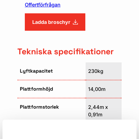
Offertförfrågan
Ladda broschyr
Tekniska specifikationer
Lyftkapacitet
230kg
Plattformhöjd
14,00m
Plattformstorlek
2,44m x
0,91m
Vikt
6200kg