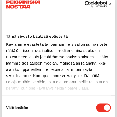
Transportlängd
5,05m
Transportbredd
2,30m
Tämä sivusto käyttää evästeitä
Transporthöjd
2,40m
Käytämme evästeitä tarjoamamme sisällön ja mainosten
räätälöimiseen, sosiaalisen median ominaisuuksien
Drivkraft
Diesel
tukemiseen ja kävijämäärämme analysoimiseen. Lisäksi
jaamme sosiaalisen median, mainosalan ja analytiikka-
alan kumppaneillemme tietoja siitä, miten käytät
Däck för användning
Nej
sivustoamme. Kumppanimme voivat yhdistää näitä
inomhus
tietoja muihin tietoihin, joita olet antanut heille tai joita on
kerätty, kun olet käyttänyt heidän palvelujaan.
Däck för användning
Ja
utomhus
Suostumuksen
Välttämätön
valinta
Fyrhjulsdrift
Ja