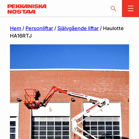
Hem
/
Personliftar
/
Självgående liftar
/ Haulotte
HA16RTJ