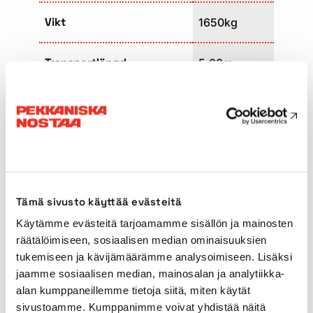
Vikt
1650kg
Transportlängd
5,00m
Transportbredd
1,21m
Transporthöjd
1,80m
Bredd mellan stödbenen
3,50/3,70m
Tämä sivusto käyttää evästeitä
Käytämme evästeitä tarjoamamme sisällön ja mainosten
Drivkraft
Nätström
räätälöimiseen, sosiaalisen median ominaisuuksien
tukemiseen ja kävijämäärämme analysoimiseen. Lisäksi
Drivkraft (sekundär)
Bensin
jaamme sosiaalisen median, mainosalan ja analytiikka-
alan kumppaneillemme tietoja siitä, miten käytät
Däck för användning
Nej
sivustoamme. Kumppanimme voivat yhdistää näitä