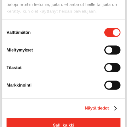
inomhus
tietoja muihin tietoihin, joita olet antanut heille tai joita on
kerätty, kun olet käyttänyt heidän palvelujaan.
Däck för användning
Ja
utomhus
Suostumuksen
Välttämätön
valinta
Fyrhjulsdrift
Nej
Mieltymykset
Max. lutning på underlag
0.0°
Tilastot
Max.
35.00%
backtagningsförmåga
Markkinointi
Räckvidd
5,00m
Näytä tiedot
Ladda broschyr (PDF)
Salli kaikki