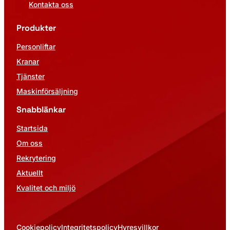
Kontakta oss
Produkter
Personliftar
Kranar
Tjänster
Maskinförsäljning
Snabblänkar
Startsida
Om oss
Rekrytering
Aktuellt
Kvalitet och miljö
Cookiepolicy
Integritetspolicy
Hyresvillkor