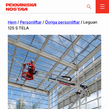
Hem
/
Personliftar
/
Övriga personliftar
/ Leguan
125 S TELA