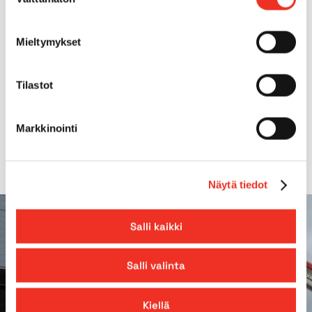
valinta
Däck för användning
Ja
Mieltymykset
utomhus
Fyrhjulsdrift
Nej
Tilastot
Max. lutning på underlag
0.0°
Markkinointi
Näytä tiedot
Salli kaikki
Salli valinta
Kiellä