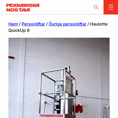
Hem
/
Personliftar
/
Övriga personliftar
/ Haulotte
QuickUp 9