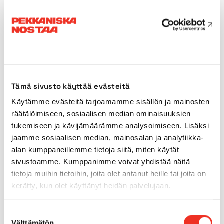
Plattformstorlek
0,66 x
0,69m
Vikt
385kg
Tämä sivusto käyttää evästeitä
Transportlängd
1,35m
Käytämme evästeitä tarjoamamme sisällön ja mainosten
räätälöimiseen, sosiaalisen median ominaisuuksien
Transportbredd
0,74m
tukemiseen ja kävijämäärämme analysoimiseen. Lisäksi
jaamme sosiaalisen median, mainosalan ja analytiikka-
Transporthöjd
1,98m
alan kumppaneillemme tietoja siitä, miten käytät
sivustoamme. Kumppanimme voivat yhdistää näitä
Drivkraft
Nätström
tietoja muihin tietoihin, joita olet antanut heille tai joita on
kerätty, kun olet käyttänyt heidän palvelujaan.
Däck för användning
Ja
Suostumuksen
inomhus
Välttämätön