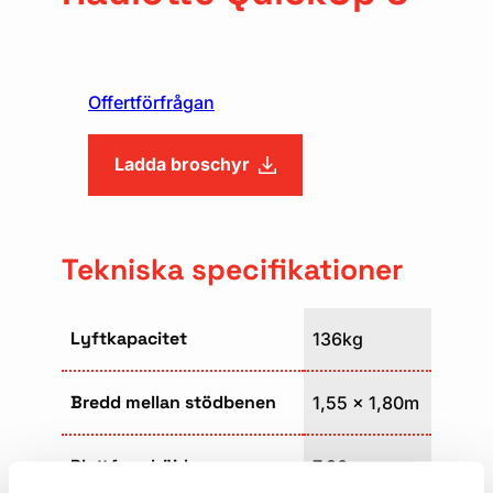
Offertförfrågan
Ladda broschyr
Tekniska specifikationer
Lyftkapacitet
136kg
Bredd mellan stödbenen
1,55 x 1,80m
Plattformhöjd
7.30m