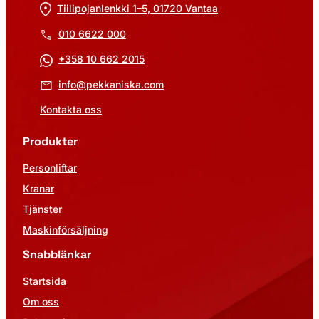
Tiilipojanlenkki 1–5, 01720 Vantaa
010 6622 000
+358 10 662 2015
info@pekkaniska.com
Kontakta oss
Produkter
Personliftar
Kranar
Tjänster
Maskinförsäljning
Snabblänkar
Startsida
Om oss