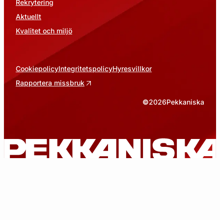
Rekrytering
Aktuellt
Kvalitet och miljö
Cookiepolicy
Integritetspolicy
Hyresvillkor
Rapportera missbruk
©
2026
Pekkaniska