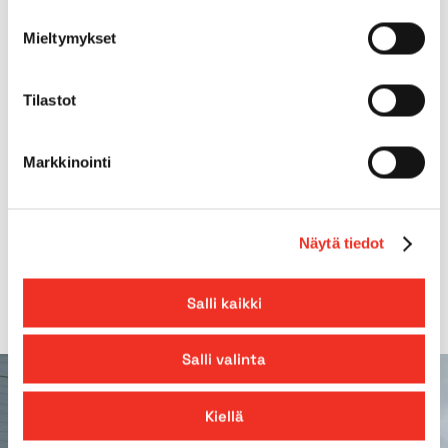
Max. lutning på underlag
8.0°
Mieltymykset
Max.
25.00%
Tilastot
backtagningsförmåga
Markkinointi
Räckvidd
9,10m
Tuentaleveys on anturalevyjen
Näytä tiedot
ulkoreunojen välinen etäisyys.
Salli kaikki
Salli valinta
Kiellä