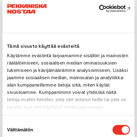
Bredd mellan stödbenen
3,90 x
4,30m
Drivkraft
Nätström
Drivkraft (sekundär)
Bensin
Tämä sivusto käyttää evästeitä
Käytämme evästeitä tarjoamamme sisällön ja mainosten
Användning utomhus
Nej
räätälöimiseen, sosiaalisen median ominaisuuksien
tukemiseen ja kävijämäärämme analysoimiseen. Lisäksi
jaamme sosiaalisen median, mainosalan ja analytiikka-
Däck för användning
Nej
alan kumppaneillemme tietoja siitä, miten käytät
inomhus
sivustoamme. Kumppanimme voivat yhdistää näitä
tietoja muihin tietoihin, joita olet antanut heille tai joita on
Däck för användning
Nej
kerätty, kun olet käyttänyt heidän palvelujaan.
utomhus
Suostumuksen
Fyrhjulsdrift
Nej
Välttämätön
valinta