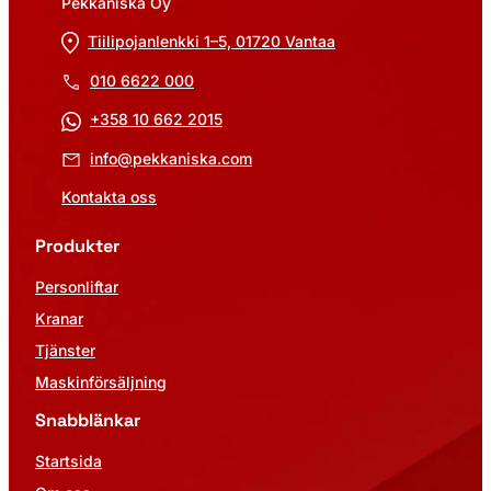
Pekkaniska Oy
Tiilipojanlenkki 1–5, 01720 Vantaa
010 6622 000
+358 10 662 2015
info@pekkaniska.com
Kontakta oss
Produkter
Personliftar
Kranar
Tjänster
Maskinförsäljning
Snabblänkar
Startsida