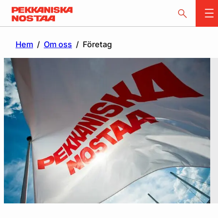
Hem
/
Om oss
/
Företag