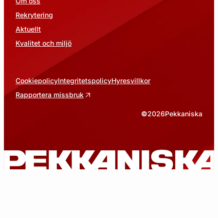
Om oss
Rekrytering
Aktuellt
Kvalitet och miljö
Cookiepolicy
Integritetspolicy
Hyresvillkor
Rapportera missbruk
©
2026
Pekkaniska