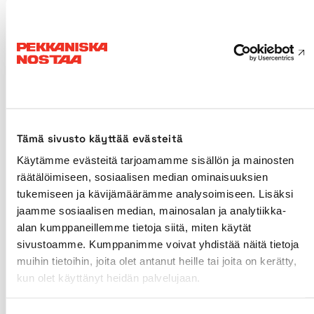
rikstäckande i Finland och blev den största
verksamheten och överträffade
kranverksamheten.
2005
Vi etablerade ett dotterbolag i Litauen.
Tämä sivusto käyttää evästeitä
Käytämme evästeitä tarjoamamme sisällön ja mainosten
Vi byggde upp vårt eget rikstäckande
räätälöimiseen, sosiaalisen median ominaisuuksien
servicenätverk för personlyftar i Finland.
tukemiseen ja kävijämäärämme analysoimiseen. Lisäksi
jaamme sosiaalisen median, mainosalan ja analytiikka-
alan kumppaneillemme tietoja siitä, miten käytät
2006
sivustoamme. Kumppanimme voivat yhdistää näitä tietoja
muihin tietoihin, joita olet antanut heille tai joita on kerätty,
Kranoperationer började också säljas som en
kun olet käyttänyt heidän palvelujaan.
komplett projekttjänst.