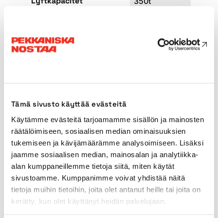
Lyftkapacitet
350t
Huvudbommens längd
120,00m
Jibbens längd
24-90m
Derrick-bommen
27m
Tämä sivusto käyttää evästeitä
Bredd mellan stödbenen
9,70 x 8,40m
Käytämme evästeitä tarjoamamme sisällön ja mainosten
räätälöimiseen, sosiaalisen median ominaisuuksien
Max. motvikt
373t
tukemiseen ja kävijämäärämme analysoimiseen. Lisäksi
jaamme sosiaalisen median, mainosalan ja analytiikka-
alan kumppaneillemme tietoja siitä, miten käytät
Transportlängd
9,70m
sivustoamme. Kumppanimme voivat yhdistää näitä
tietoja muihin tietoihin, joita olet antanut heille tai joita on
Transportbredd
8,40m
kerätty, kun olet käyttänyt heidän palvelujaan.