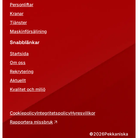
Personliftar
Kranar
Tjänster
Maskinförsäljning
Snabblänkar
Startsida
Om oss
Rekrytering
Aktuellt
Kvalitet och miljö
Cookiepolicy
Integritetspolicy
Hyresvillkor
Rapportera missbruk
©
2026
Pekkaniska