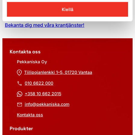
Att hyra kranar från oss är enkelt och smidigt. Vår
Kiellä
uppgift är att göra ditt arbete enklare!
Bekanta dig med våra krantjänster!
Kontakta oss
Pekkaniska Oy
Tiilipojanlenkki 1–5, 01720 Vantaa
010 6622 000
+358 10 662 2015
info@pekkaniska.com
Kontakta oss
Produkter