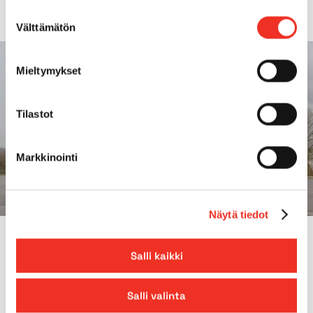
Suostumuksen
Välttämätön
valinta
Mieltymykset
Tilastot
Markkinointi
Näytä tiedot
VARFÖR PEKKANISKA?
Salli kaikki
Uthyrning av kranar från
Pekkaniska
Salli valinta