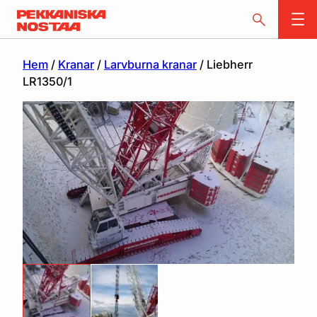
Hem
/
Kranar
/
Larvburna kranar
/ Liebherr
LR1350/1